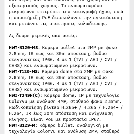
εξωτερικούς χώρους. Το ενσωματωμένο
μικρόφωνο επιτρέπει την καταγραφή ήχου, ενώ
η υποστήριξη PoE διευκολύνει την εγκατάσταση
και μειώνει τις απαιτήσεις καλωδίωσης.
Ας δούμε μερικές από αυτές:
HWT-B120-MS
: Κάμερα bullet στα 2MP με φακό
2.8mm, IR έως και 30m απόσταση, βαθμό
στεγανότητας IP66, 4 σε 1 (TVI / AHD / CVI /
CVBS) και ενσωματωμένο μικρόφωνο.
HWT-T120-MS:
Κάμερα dome στα 2MP με φακό
2.8mm, IR έως και 30m απόσταση, βαθμό
στεγανότητας IP66, 4 σε 1 (TVI / AHD / CVI /
CVBS) και ενσωματωμένο μικρόφωνο.
HWI-T249H(C):
Κάμερα dome, IP με τεχνολογία
ColorVu με ανάλυση 4MP, σταθερό φακό 2.8mm,
κωδικοποίηση βίντεο H.265+ / H.265 / H.264+ /
H.264, IR έως 30m απόσταση και ανίχνευση
κίνησης. Είναι PoE με προστασία IP67.
HWT-B129-M:
Κάμερα bullet, αναλογική με
τεχνολογία ColorVu και ανάλυση 2MP, σταθερό