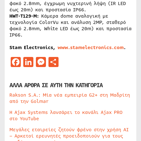
φακό 2.8mm, έγχρωμη νυχτερινή λήψη (ΙR LED
έως 20m) και προστασία IP66.
HWT-T129-M:
Κάμερα dome αναλογική με
τεχνολογία ColorVu και ανάλυση 2MP, σταθερό
φακό 2.8mm, White LED έως 20m) και προστασία
IP66.
Stam Electronics,
www.stamelectronics.com
.
Facebook
LinkedIn
Messenger
Μοιραστείτε
ΑΛΛΑ ΑΡΘΡΑ ΣΕ ΑΥΤΗ ΤΗΝ ΚΑΤΗΓΟΡΙΑ
Rakson S.A.: Μία νέα εμπειρία G2+ στη Μαδρίτη
από την Golmar
Η Ajax Systems λανσάρει το κανάλι Ajax PRO
στο YouTube
Μεγάλες εταιρείες ζητούν φρένο στην χρήση AI
– Αρκετοί ερευνητές προειδοποιούν για τους