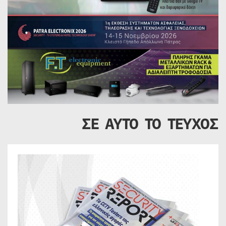
ΣΕ ΑΥΤΟ ΤΟ ΤΕΥΧΟΣ