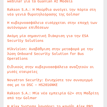
webinar για τα Guanlan AI Models
Rakson S.A.: Η Μούρθια ανοίγει την πόρτα στη
νέα γενιά θυροτηλεόρασης της Golmar
Η κυβερνοασφάλεια εισέρχεται στην εποχή των
αυτόνομων επιθέσεων
Ακόμη μία σημαντική διάκριση για την ESA
Security Solutions
Hikvision: Αναβάθμιση στην μεταφορά με την
λύση Onboard Security Solution for Bus
Operations
Ειδικούς στην κυβερνοασφάλεια αναζητούν οι
μισές εταιρείες
Novatron Security: Ενισχύστε τον συναγερμό
σας με το DSC – HS2016NKE
Rakson S.A.: Μία νέα εμπειρία G2+ στη Μαδρίτη
από την Golmar
Η Ajax Systems λανσάρει το κανάλι Ajax PRO