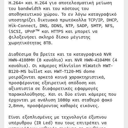
H.264+ και H.264 για αποτελεσματική μείωση
του bandwidth και του κόστους του
αποθηκευτικού χώρου. Το εν λόγω καταγραφικό
υποστηρίζει δικτυακά πρωτόκολλα TCP/IP, DHCP,
Hik-Connect, DNS, DDNS, NTP, SADP, SMTP, NFS,
iSCSI, UPnP™ και HTTPS και μπορεί να
φιλοξενήσει σκληρό δίσκο μέγιστης
χωρητικότητας 8TB.
Διαθέσιμα θα βρείτε και τα καταγραφικά NVR
HWN-4108MH (8 κανάλια) και NVR HWN-4104MH (4
κανάλια). Οι κάμερες Hikvision HiWatch HWT-
B120-MS bullet και HWT-T120-MS dome
μοιράζονται αρκετά κοινά χαρακτηριστικά,
προσφέροντας εξαιρετική απόδοση και
αξιοπιστία σε διαφορετικές εφαρμογές
παρακολούθησης. Και οι δύο είναι κάμερες που
έρχονται με ανάλυση 1080p και σταθερό φακό
2,8mm, προσφέροντας καθαρές εικόνες.
Είναι εξοπλισμένες με τεχνολογία έξυπνου
υπέρυθρου (IR Led) που τους επιτρέπει να