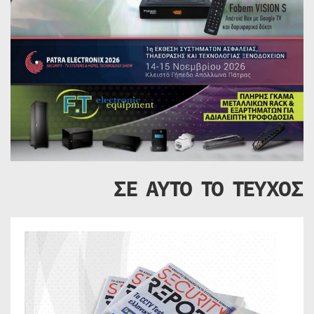
ΣΕ ΑΥΤΟ ΤΟ ΤΕΥΧΟΣ