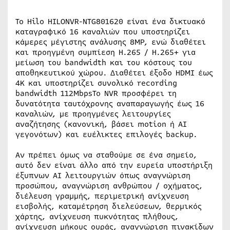
Το Hilo HILONVR-NTG801620 είναι ένα δικτυακό
καταγραφικό 16 καναλιών που υποστηρίζει
κάμερες μέγιστης ανάλυσης 8MP, ενώ διαθέτει
και προηγμένη συμπίεση H.265 / H.265+ για
μείωση του bandwidth και του κόστους του
αποθηκευτικού χώρου. Διαθέτει έξοδο HDMI έως
4K και υποστηρίζει συνολικό recording
bandwidth 112MbpsΤο NVR προσφέρει τη
δυνατότητα ταυτόχρονης αναπαραγωγής έως 16
καναλιών, με προηγμένες λειτουργίες
αναζήτησης (κανονική, βάσει motion ή AI
γεγονότων) και ευέλικτες επιλογές backup.
Αν πρέπει όμως να σταθούμε σε ένα σημείο,
αυτό δεν είναι άλλο από την ευρεία υποστήριξη
έξυπνων ΑΙ λειτουργιών όπως αναγνώριση
προσώπου, αναγνώριση ανθρώπου / οχήματος,
διέλευση γραμμής, περιμετρική ανίχνευση
εισβολής, καταμέτρηση διελεύσεων, θερμικός
χάρτης, ανίχνευση πυκνότητας πλήθους,
ανίχνευση μήκους ουράς, αναγνώριση πινακίδων