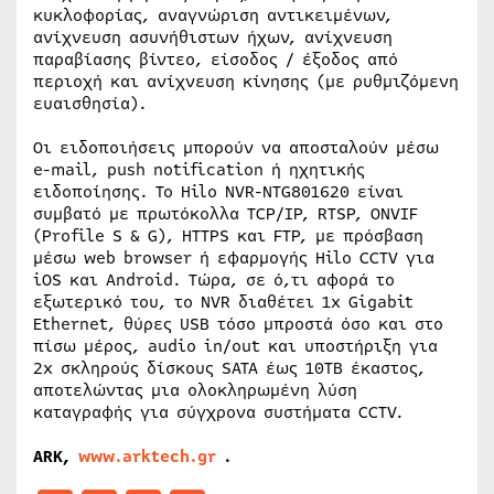
κυκλοφορίας, αναγνώριση αντικειμένων,
ανίχνευση ασυνήθιστων ήχων, ανίχνευση
παραβίασης βίντεο, είσοδος / έξοδος από
περιοχή και ανίχνευση κίνησης (με ρυθμιζόμενη
ευαισθησία).
Οι ειδοποιήσεις μπορούν να αποσταλούν μέσω
e-mail, push notification ή ηχητικής
ειδοποίησης. Το Hilo NVR-NTG801620 είναι
συμβατό με πρωτόκολλα TCP/IP, RTSP, ONVIF
(Profile S & G), HTTPS και FTP, με πρόσβαση
μέσω web browser ή εφαρμογής Hilo CCTV για
iOS και Android. Τώρα, σε ό,τι αφορά το
εξωτερικό του, το NVR διαθέτει 1x Gigabit
Ethernet, θύρες USB τόσο μπροστά όσο και στο
πίσω μέρος, audio in/out και υποστήριξη για
2x σκληρούς δίσκους SATA έως 10TB έκαστος,
αποτελώντας μια ολοκληρωμένη λύση
καταγραφής για σύγχρονα συστήματα CCTV.
ARK,
www.arktech.gr
.