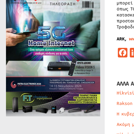
μπορεί
όπως T
κατασκ
προστα
Τροφοδ
ARK,
w
F
ΑΛΛΑ Α
Hikvis
Rakson
Η κυβε
Ακόμη 