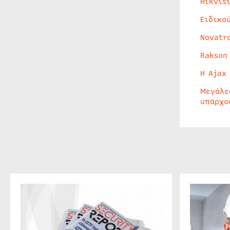
Hikvis
Ειδικο
Novatr
Rakson
Η Ajax
Μεγάλε
υπάρχο