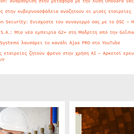
ion: Αναβάθμιση στην μεταφορά με την λύση Onboard Sec
ύς στην κυβερνοασφάλεια αναζητούν οι μισές εταιρείες
on Security: Ενισχύστε τον συναγερμό σας με το DSC – 
 S.A.: Μία νέα εμπειρία G2+ στη Μαδρίτη από την Golma
 Systems λανσάρει το κανάλι Ajax PRO στο YouTube
ς εταιρείες ζητούν φρένο στην χρήση AI – Αρκετοί ερε
υν