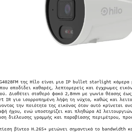
IG4028FM της Hilo είναι μια IP bullet starlight κάμερα
 που αποδίδει καθαρές, λεπτομερείς και έγχρωμες εικό
ού. Διαθέτει σταθερό φακό 2,8mm με γωνία θέασης έως
rt IR για ισορροπημένη λήψη τη νύχτα, καθώς και λειτο
νοντας την ποιότητα της εικόνας όταν αυτό κρίνεται α
αφή ήχου, ενώ υποστηρίζει και πληθώρα AI λειτουργιώ
υση διέλευσης γραμμής και παραβίασης περιμέτρου, πρ
πίεση βίντεο H.265+ μειώνει σημαντικά το bandwidth κ