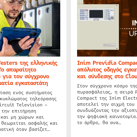
Testers της ελληνικής
Inim Previdia Compac
Το απαραίτητο
απόλυτος οδηγός εγκα
 για τον σύγχρονο
και σύνδεσης στο Clo
ατία εγκαταστάτη
Στον σύγχρονο κόσμο τη
πυρασφάλειας, η σειρά 
ταση ενός συστήματος
Compact της Inim Elect
 κυκλώματος τηλεόρασης
αποτελεί την αιχμή του 
ircuit Television –
συνδυάζοντας την αξιοπι
 την επιτήρηση
την ψηφιακή καινοτομία
 και μη χώρων και
το άρθρο, θα ανα…
 θεωρείται ασφαλής και
ατική όταν βασίζετ…