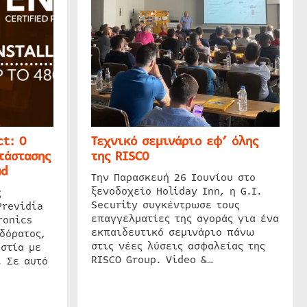
t: Ο
Τεχνικό σεμινάριο εφ’ όλης
τάστασης
της RISCO
ud
Την Παρασκευή 26 Ιουνίου στο
ξενοδοχείο Holiday Inn, η G.I.
ς
Security συγκέντρωσε τους
Previdia
επαγγελματίες της αγοράς για ένα
ronics
εκπαιδευτικό σεμινάριο πάνω
δόρατος,
στις νέες λύσεις ασφαλείας της
στία με
RISCO Group. Video &…
. Σε αυτό