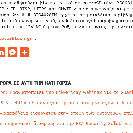
 να αποθηκεύσει βίντεο τοπικά σε microSD (έως 256GB)
CP / IP, RTSP, HTTPS και ONVIF για να συνεργάζεται με
ευαστών. Η HL-BIG4028FM έρχεται σε μεταλλικό περίβλημ
σία από σκόνη και νερό, ενώ λειτουργεί απροβλημάτιστ
οτείται με 12V DC ή μέσω PoE, απλοποιώντας την εγκατ
ww.arktech.gr
.
acebook
LinkedIn
Messenger
Μοιραστείτε
ΡΘΡΑ ΣΕ ΑΥΤΗ ΤΗΝ ΚΑΤΗΓΟΡΙΑ
ion: Πραγματοποιεί νέο Hik-Friday webinar για τα Guan
 S.A.: Η Μούρθια ανοίγει την πόρτα στη νέα γενιά θυρο
ρνοασφάλεια εισέρχεται στην εποχή των αυτόνομων επι
μία σημαντική διάκριση για την ESA Security Solutions