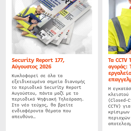
Security Report 177,
Τα CCTV 
Αύγουστος 2026
αγοράς: 
εργαλείο
Κυκλοφορεί σε όλα τα
επαγγελμ
εξειδικευμένα σημεία διανομής
το περιοδικό Security Report
Η εγκατάσ
Αυγούστου, πάντα μαζί με το
κλειστού
περιοδικό Ψηφιακή Τηλεόραση.
(Closed-C
Στο νέο τεύχος, θα βρείτε
CCTV) για
ενδιαφέροντα θέματα που
κρίσιμων
απευθύνο…
περιοχών
αποτελεσμ