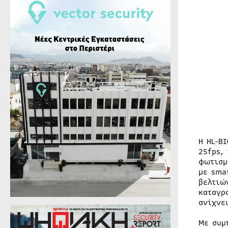
Η HL-B
25fps,
φωτισμ
με sma
βελτιώ
καταγρ
ανίχνε
Με συμ