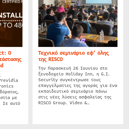
t: Ο
Τεχνικό σεμινάριο εφ’ όλης
τάστασης
της RISCO
ud
Την Παρασκευή 26 Ιουνίου στο
ξενοδοχείο Holiday Inn, η G.I.
ς
Security συγκέντρωσε τους
Previdia
επαγγελματίες της αγοράς για ένα
ronics
εκπαιδευτικό σεμινάριο πάνω
δόρατος,
στις νέες λύσεις ασφαλείας της
στία με
RISCO Group. Video &…
. Σε αυτό