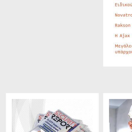
Ειδικο
Novatr
Rakson
Η Ajax
Μεγάλε
υπάρχο