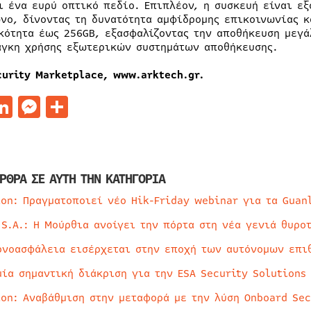
ι ένα ευρύ οπτικό πεδίο. Επιπλέον, η συσκευή είναι ε
νο, δίνοντας τη δυνατότητα αμφίδρομης επικοινωνίας κ
κότητα έως 256GB, εξασφαλίζοντας την αποθήκευση μεγά
άγκη χρήσης εξωτερικών συστημάτων αποθήκευσης.
curity Marketplace,
www.arktech.gr.
acebook
LinkedIn
Messenger
Μοιραστείτε
ΡΘΡΑ ΣΕ ΑΥΤΗ ΤΗΝ ΚΑΤΗΓΟΡΙΑ
ion: Πραγματοποιεί νέο Hik-Friday webinar για τα Guan
 S.A.: Η Μούρθια ανοίγει την πόρτα στη νέα γενιά θυρο
ρνοασφάλεια εισέρχεται στην εποχή των αυτόνομων επι
μία σημαντική διάκριση για την ESA Security Solutions
ion: Αναβάθμιση στην μεταφορά με την λύση Onboard Sec