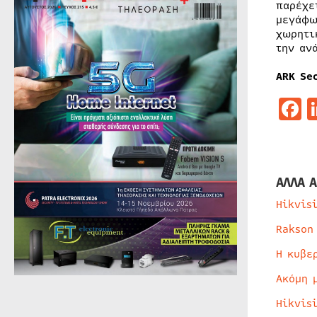
παρέχε
μεγάφω
χωρητι
την αν
ARK Se
F
ΑΛΛΑ Α
Hikvis
Rakson
Η κυβε
Ακόμη 
Hikvis