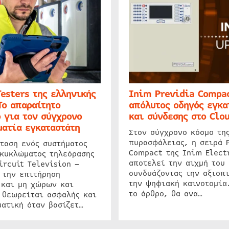
Testers της ελληνικής
Inim Previdia Compac
Το απαραίτητο
απόλυτος οδηγός εγκα
 για τον σύγχρονο
και σύνδεσης στο Clo
ατία εγκαταστάτη
Στον σύγχρονο κόσμο τη
πυρασφάλειας, η σειρά 
ταση ενός συστήματος
Compact της Inim Elect
 κυκλώματος τηλεόρασης
αποτελεί την αιχμή του 
ircuit Television –
συνδυάζοντας την αξιοπι
 την επιτήρηση
την ψηφιακή καινοτομία
 και μη χώρων και
το άρθρο, θα ανα…
 θεωρείται ασφαλής και
ατική όταν βασίζετ…