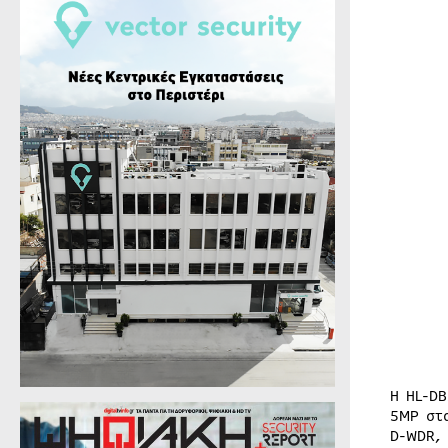
H HL-D
5MP στ
D-WDR,