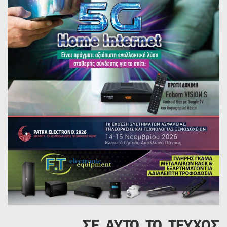
ΣΕ ΑΥΤΟ ΤΟ ΤΕΥΧΟΣ