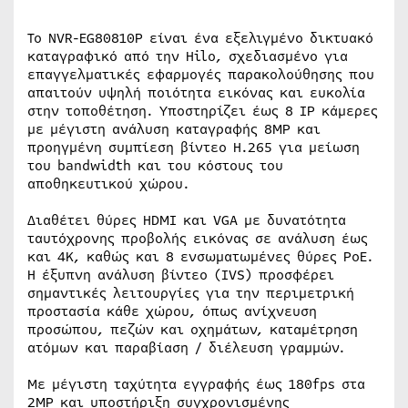
Το NVR-EG80810P είναι ένα εξελιγμένο δικτυακό
καταγραφικό από την Hilo, σχεδιασμένο για
επαγγελματικές εφαρμογές παρακολούθησης που
απαιτούν υψηλή ποιότητα εικόνας και ευκολία
στην τοποθέτηση. Υποστηρίζει έως 8 IP κάμερες
με μέγιστη ανάλυση καταγραφής 8MP και
προηγμένη συμπίεση βίντεο H.265 για μείωση
του bandwidth και του κόστους του
αποθηκευτικού χώρου.
Διαθέτει θύρες HDMI και VGA με δυνατότητα
ταυτόχρονης προβολής εικόνας σε ανάλυση έως
και 4K, καθώς και 8 ενσωματωμένες θύρες PoE.
Η έξυπνη ανάλυση βίντεο (IVS) προσφέρει
σημαντικές λειτουργίες για την περιμετρική
προστασία κάθε χώρου, όπως ανίχνευση
προσώπου, πεζών και οχημάτων, καταμέτρηση
ατόμων και παραβίαση / διέλευση γραμμών.
Με μέγιστη ταχύτητα εγγραφής έως 180fps στα
2MP και υποστήριξη συγχρονισμένης