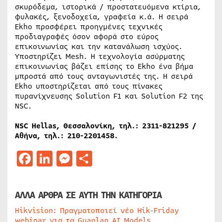
σκυρόδεμα, ιστορικά / προστατευόμενα κτίρια,
φυλακές, ξενοδοχεία, γραφεία κ.ά. Η σειρά
Ekho προσφέρει προηγμένες τεχνικές
προδιαγραφές όσον αφορά στο εύρος
επικοινωνίας και την κατανάλωση ισχύος.
Υποστηρίζει Mesh. Η τεχνολογία ασύρματης
επικοινωνίας βάζει επίσης το Ekho ένα βήμα
μπροστά από τους ανταγωνιστές της. Η σειρά
Ekho υποστηρίζεται από τους πίνακες
πυρανίχνευσης Solution F1 και Solution F2 της
NSC.
NSC Hellas, Θεσσαλονίκη, τηλ.: 2311-821295 /
Αθήνα, τηλ.: 210-2201458.
Facebook
LinkedIn
Messenger
Μοιραστείτε
ΑΛΛΑ ΑΡΘΡΑ ΣΕ ΑΥΤΗ ΤΗΝ ΚΑΤΗΓΟΡΙΑ
Hikvision: Πραγματοποιεί νέο Hik-Friday
webinar για τα Guanlan AI Models