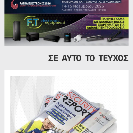
ΣΕ ΑΥΤΟ ΤΟ ΤΕΥΧΟΣ