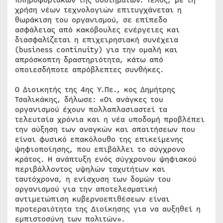
πληροφοριακών της συστημάτων. Τέλος, με τη
χρήση νέων τεχνολογιών επιτυγχάνεται η
θωράκιση του οργανισμού, σε επίπεδο
ασφάλειας από κακόβουλες ενέργειες και
διασφαλίζεται η επιχειρησιακή συνέχεια
(business continuity) για την ομαλή και
απρόσκοπτη δραστηριότητα, κάτω από
οποιεσδήποτε απρόβλεπτες συνθήκες.
Ο Διοικητής της 4ης Υ.Πε., κος Δημήτρης
Τσαλικάκης, δήλωσε: «Οι ανάγκες του
οργανισμού έχουν πολλαπλασιαστεί τα
τελευταία χρόνια και η νέα υποδομή προβλέπει
την αύξηση των αναγκών και απαιτήσεων που
είναι φυσικό επακόλουθο της επικείμενης
ψηφιοποίησης, που επιβάλλει το σύγχρονο
κράτος. H ανάπτυξη ενός σύγχρονου ψηφιακού
περιβάλλοντος υψηλών ταχυτήτων και
ταυτόχρονα, η ενίσχυση των δομών του
οργανισμού για την αποτελεσματική
αντιμετώπιση κυβερνοεπιθέσεων είναι
προτεραιότητα της Διοίκησης για να αυξηθεί η
εμπιστοσύνη των πολιτών».