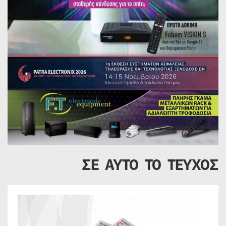
ΣΕ ΑΥΤΟ ΤΟ ΤΕΥΧΟΣ