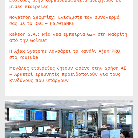
Ειδικούς στην κυβερνοασφάλεια αναζητούν οι
μισές εταιρείες
Novatron Security: Ενισχύστε τον συναγερμό
σας με το DSC – HS2016NKE
Rakson S.A.: Μία νέα εμπειρία G2+ στη Μαδρίτη
από την Golmar
Η Ajax Systems λανσάρει το κανάλι Ajax PRO
στο YouTube
Μεγάλες εταιρείες ζητούν φρένο στην χρήση AI
– Αρκετοί ερευνητές προειδοποιούν για τους
κινδύνους που υπάρχουν