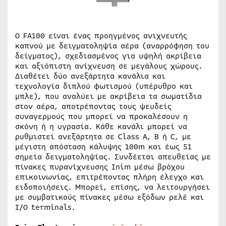
Ο FA100 είναι ένας προηγμένος ανιχνευτής
καπνού με δειγματοληψία αέρα (αναρρόφηση του
δείγματος), σχεδιασμένος για υψηλή ακρίβεια
και αξιόπιστη ανίχνευση σε μεγάλους χώρους.
Διαθέτει δύο ανεξάρτητα κανάλια και
τεχνολογία διπλού φωτισμού (υπέρυθρο και
μπλε), που αναλύει με ακρίβεια τα σωματίδια
στον αέρα, αποτρέποντας τους ψευδείς
συναγερμούς που μπορεί να προκαλέσουν η
σκόνη ή η υγρασία. Κάθε κανάλι μπορεί να
ρυθμιστεί ανεξάρτητα σε Class A, B ή C, με
μέγιστη απόσταση κάλυψης 100m και έως 51
σημεία δειγματοληψίας. Συνδέεται απευθείας με
πίνακες πυρανίχνευσης Inim μέσω βρόχου
επικοινωνίας, επιτρέποντας πλήρη έλεγχο και
ειδοποιήσεις. Μπορεί, επίσης, να λειτουργήσει
με συμβατικούς πίνακες μέσω εξόδων ρελέ και
I/O terminals.