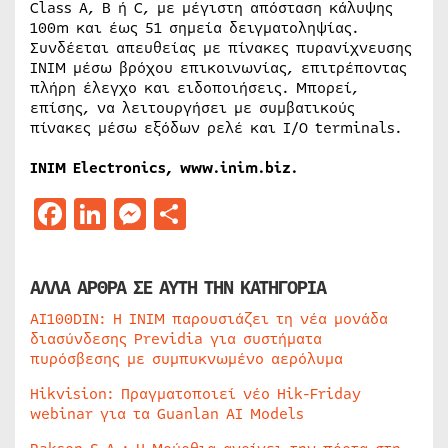
Class A, B ή C, με μέγιστη απόσταση κάλυψης
100m και έως 51 σημεία δειγματοληψίας.
Συνδέεται απευθείας με πίνακες πυρανίχνευσης
INIM μέσω βρόχου επικοινωνίας, επιτρέποντας
πλήρη έλεγχο και ειδοποιήσεις. Μπορεί,
επίσης, να λειτουργήσει με συμβατικούς
πίνακες μέσω εξόδων ρελέ και I/O terminals.
INIM Electronics, www.inim.biz.
Facebook
LinkedIn
Messenger
Μοιραστείτε
ΑΛΛΑ ΑΡΘΡΑ ΣΕ ΑΥΤΗ ΤΗΝ ΚΑΤΗΓΟΡΙΑ
AI100DIN: Η INIM παρουσιάζει τη νέα μονάδα
διασύνδεσης Previdia για συστήματα
πυρόσβεσης με συμπυκνωμένο αερόλυμα
Hikvision: Πραγματοποιεί νέο Hik-Friday
webinar για τα Guanlan AI Models