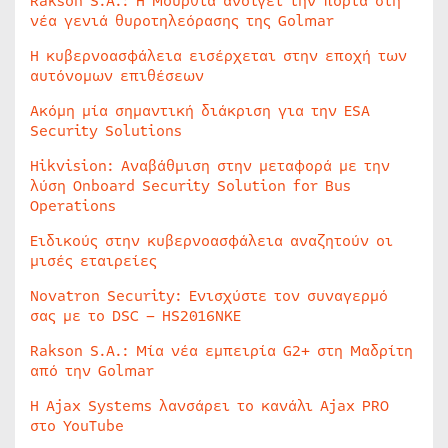
Rakson S.A.: Η Μούρθια ανοίγει την πόρτα στη
νέα γενιά θυροτηλεόρασης της Golmar
Η κυβερνοασφάλεια εισέρχεται στην εποχή των
αυτόνομων επιθέσεων
Ακόμη μία σημαντική διάκριση για την ESA
Security Solutions
Hikvision: Αναβάθμιση στην μεταφορά με την
λύση Onboard Security Solution for Bus
Operations
Ειδικούς στην κυβερνοασφάλεια αναζητούν οι
μισές εταιρείες
Novatron Security: Ενισχύστε τον συναγερμό
σας με το DSC – HS2016NKE
Rakson S.A.: Μία νέα εμπειρία G2+ στη Μαδρίτη
από την Golmar
Η Ajax Systems λανσάρει το κανάλι Ajax PRO
στο YouTube