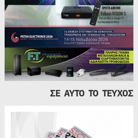
ΣΕ ΑΥΤΟ ΤΟ ΤΕΥΧΟΣ