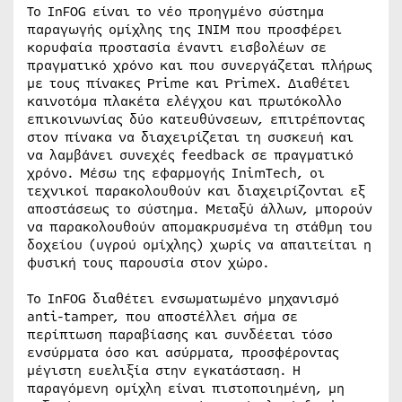
Το InFOG είναι το νέο προηγμένο σύστημα
παραγωγής ομίχλης της INIM που προσφέρει
κορυφαία προστασία έναντι εισβολέων σε
πραγματικό χρόνο και που συνεργάζεται πλήρως
με τους πίνακες Prime και PrimeX. Διαθέτει
καινοτόμα πλακέτα ελέγχου και πρωτόκολλο
επικοινωνίας δύο κατευθύνσεων, επιτρέποντας
στον πίνακα να διαχειρίζεται τη συσκευή και
να λαμβάνει συνεχές feedback σε πραγματικό
χρόνο. Μέσω της εφαρμογής InimTech, οι
τεχνικοί παρακολουθούν και διαχειρίζονται εξ
αποστάσεως το σύστημα. Μεταξύ άλλων, μπορούν
να παρακολουθούν απομακρυσμένα τη στάθμη του
δοχείου (υγρού ομίχλης) χωρίς να απαιτείται η
φυσική τους παρουσία στον χώρο.
Το InFOG διαθέτει ενσωματωμένο μηχανισμό
anti-tamper, που αποστέλλει σήμα σε
περίπτωση παραβίασης και συνδέεται τόσο
ενσύρματα όσο και ασύρματα, προσφέροντας
μέγιστη ευελιξία στην εγκατάσταση. Η
παραγόμενη ομίχλη είναι πιστοποιημένη, μη