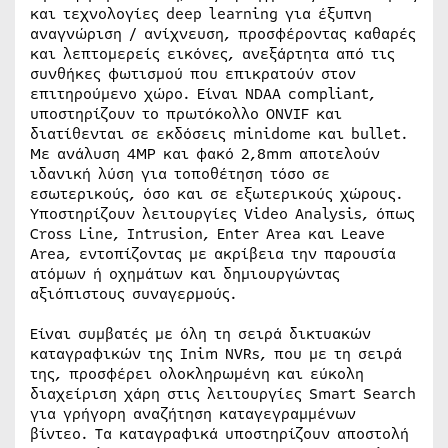
και τεχνολογίες deep learning για έξυπνη
αναγνώριση / ανίχνευση, προσφέροντας καθαρές
και λεπτομερείς εικόνες, ανεξάρτητα από τις
συνθήκες φωτισμού που επικρατούν στον
επιτηρούμενο χώρο. Είναι NDAA compliant,
υποστηρίζουν το πρωτόκολλο ONVIF και
διατίθενται σε εκδόσεις minidome και bullet.
Με ανάλυση 4MP και φακό 2,8mm αποτελούν
ιδανική λύση για τοποθέτηση τόσο σε
εσωτερικούς, όσο και σε εξωτερικούς χώρους.
Υποστηρίζουν λειτουργίες Video Analysis, όπως
Cross Line, Intrusion, Enter Area και Leave
Area, εντοπίζοντας με ακρίβεια την παρουσία
ατόμων ή οχημάτων και δημιουργώντας
αξιόπιστους συναγερμούς.
Είναι συμβατές με όλη τη σειρά δικτυακών
καταγραφικών της Inim NVRs, που με τη σειρά
της, προσφέρει ολοκληρωμένη και εύκολη
διαχείριση χάρη στις λειτουργίες Smart Search
για γρήγορη αναζήτηση καταγεγραμμένων
βίντεο. Τα καταγραφικά υποστηρίζουν αποστολή