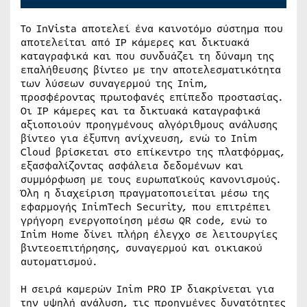
Το InVista αποτελεί ένα καινοτόμο σύστημα που
αποτελείται από IP κάμερες και δικτυακά
καταγραφικά και που συνδυάζει τη δύναμη της
επαλήθευσης βίντεο με την αποτελεσματικότητα
των λύσεων συναγερμού της Inim,
προσφέροντας πρωτοφανές επίπεδο προστασίας.
Οι IP κάμερες και τα δικτυακά καταγραφικά
αξιοποιούν προηγμένους αλγόριθμους ανάλυσης
βίντεο για έξυπνη ανίχνευση, ενώ το Inim
Cloud βρίσκεται στο επίκεντρο της πλατφόρμας,
εξασφαλίζοντας ασφάλεια δεδομένων και
συμμόρφωση με τους ευρωπαϊκούς κανονισμούς.
Όλη η διαχείριση πραγματοποιείται μέσω της
εφαρμογής InimTech Security, που επιτρέπει
γρήγορη ενεργοποίηση μέσω QR code, ενώ το
Inim Home δίνει πλήρη έλεγχο σε λειτουργίες
βιντεοεπιτήρησης, συναγερμού και οικιακού
αυτοματισμού.
Η σειρά καμερών Inim PRO IP διακρίνεται για
την υψηλή ανάλυση, τις προηγμένες δυνατότητες