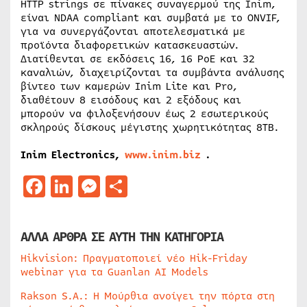
HTTP strings σε πίνακες συναγερμού της Inim,
είναι NDAA compliant και συμβατά με το ONVIF,
για να συνεργάζονται αποτελεσματικά με
προϊόντα διαφορετικών κατασκευαστών.
Διατίθενται σε εκδόσεις 16, 16 PoE και 32
καναλιών, διαχειρίζονται τα συμβάντα ανάλυσης
βίντεο των καμερών Inim Lite και Pro,
διαθέτουν 8 εισόδους και 2 εξόδους και
μπορούν να φιλοξενήσουν έως 2 εσωτερικούς
σκληρούς δίσκους μέγιστης χωρητικότητας 8TB.
Inim Electronics,
www.inim.biz
.
Facebook
LinkedIn
Messenger
Μοιραστείτε
ΑΛΛΑ ΑΡΘΡΑ ΣΕ ΑΥΤΗ ΤΗΝ ΚΑΤΗΓΟΡΙΑ
Hikvision: Πραγματοποιεί νέο Hik-Friday
webinar για τα Guanlan AI Models
Rakson S.A.: Η Μούρθια ανοίγει την πόρτα στη