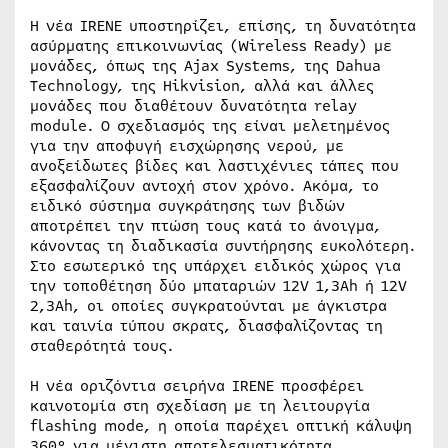
Η νέα IRENE υποστηρίζει, επίσης, τη δυνατότητα
ασύρματης επικοινωνίας (Wireless Ready) με
μονάδες, όπως της Ajax Systems, της Dahua
Technology, της Hikvision, αλλά και άλλες
μονάδες που διαθέτουν δυνατότητα relay
module. Ο σχεδιασμός της είναι μελετημένος
για την αποφυγή εισχώρησης νερού, με
ανοξείδωτες βίδες και λαστιχένιες τάπες που
εξασφαλίζουν αντοχή στον χρόνο. Ακόμα, το
ειδικό σύστημα συγκράτησης των βιδών
αποτρέπει την πτώση τους κατά το άνοιγμα,
κάνοντας τη διαδικασία συντήρησης ευκολότερη.
Στο εσωτερικό της υπάρχει ειδικός χώρος για
την τοποθέτηση δύο μπαταριών 12V 1,3Ah ή 12V
2,3Ah, οι οποίες συγκρατούνται με άγκιστρα
και ταινία τύπου σκρατς, διασφαλίζοντας τη
σταθερότητά τους.
Η νέα οριζόντια σειρήνα IRENE προσφέρει
καινοτομία στη σχεδίαση με τη λειτουργία
flashing mode, η οποία παρέχει οπτική κάλυψη
360° για μέγιστη αποτελεσματικότητα.