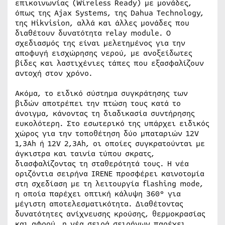
επικοινωνίας (Wireless Ready) με μονάδες,
όπως της Ajax Systems, της Dahua Technology,
της Hikvision, αλλά και άλλες μονάδες που
διαθέτουν δυνατότητα relay module. Ο
σχεδιασμός της είναι μελετημένος για την
αποφυγή εισχώρησης νερού, με ανοξείδωτες
βίδες και λαστιχένιες τάπες που εξασφαλίζουν
αντοχή στον χρόνο.
Ακόμα, το ειδικό σύστημα συγκράτησης των
βιδών αποτρέπει την πτώση τους κατά το
άνοιγμα, κάνοντας τη διαδικασία συντήρησης
ευκολότερη. Στο εσωτερικό της υπάρχει ειδικός
χώρος για την τοποθέτηση δύο μπαταριών 12V
1,3Ah ή 12V 2,3Ah, οι οποίες συγκρατούνται με
άγκιστρα και ταινία τύπου σκρατς,
διασφαλίζοντας τη σταθερότητά τους. Η νέα
οριζόντια σειρήνα IRENE προσφέρει καινοτομία
στη σχεδίαση με τη λειτουργία flashing mode,
η οποία παρέχει οπτική κάλυψη 360° για
μέγιστη αποτελεσματικότητα. Διαθέτοντας
δυνατότητες ανίχνευσης κρούσης, θερμοκρασίας
και αφρού, η νέα σειρά σειρήνων παρέχει