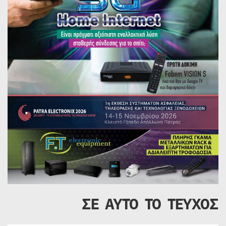
ΣΕ ΑΥΤΟ ΤΟ ΤΕΥΧΟΣ