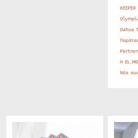
KEEPER
Olympi
Dahua 
Παράτα
Partne
Η EL.M
Νέα συ