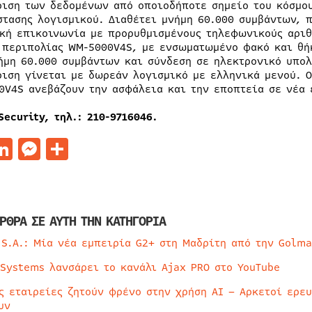
ριση των δεδομένων από οποιοδήποτε σημείο του κόσμου
στασης λογισμικού. Διαθέτει μνήμη 60.000 συμβάντων, 
κή επικοινωνία με προρυθμισμένους τηλεφωνικούς αριθμ
 περιπολίας WM-5000V4S, με ενσωματωμένο φακό και θήκ
ήμη 60.000 συμβάντων και σύνδεση σε ηλεκτρονικό υπολ
ριση γίνεται με δωρεάν λογισμικό με ελληνικά μενού. 
0V4S ανεβάζουν την ασφάλεια και την εποπτεία σε νέα 
Security,
τηλ
.: 210-9716046.
acebook
LinkedIn
Messenger
Μοιραστείτε
ΡΘΡΑ ΣΕ ΑΥΤΗ ΤΗΝ ΚΑΤΗΓΟΡΙΑ
 S.A.: Μία νέα εμπειρία G2+ στη Μαδρίτη από την Golma
 Systems λανσάρει το κανάλι Ajax PRO στο YouTube
ς εταιρείες ζητούν φρένο στην χρήση AI – Αρκετοί ερε
υν