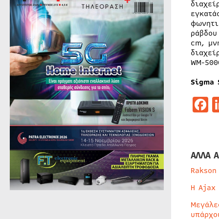
διαχεί
εγκατά
φωνητι
ράβδου
cm, μν
διαχεί
WM-500
Sigma 
F
ΑΛΛΑ Α
Rakson
Η Ajax
Μεγάλε
υπάρχο