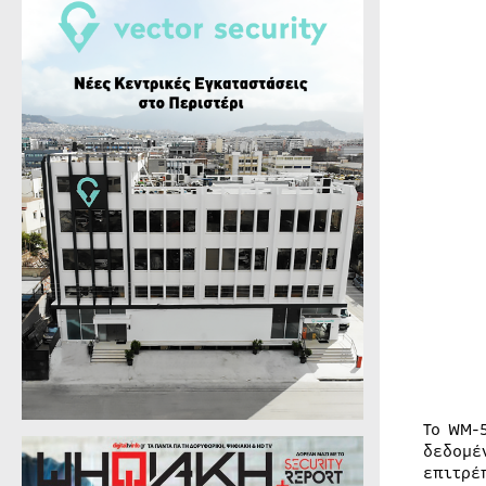
Το WM-
δεδομέ
επιτρέ