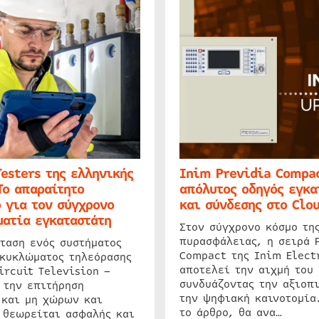
Testers της ελληνικής
Inim Previdia Compac
Το απαραίτητο
απόλυτος οδηγός εγκα
 για τον σύγχρονο
και σύνδεσης στο Clo
ατία εγκαταστάτη
Στον σύγχρονο κόσμο τη
πυρασφάλειας, η σειρά 
ταση ενός συστήματος
Compact της Inim Elect
 κυκλώματος τηλεόρασης
αποτελεί την αιχμή του 
ircuit Television –
συνδυάζοντας την αξιοπι
 την επιτήρηση
την ψηφιακή καινοτομία
 και μη χώρων και
το άρθρο, θα ανα…
 θεωρείται ασφαλής και