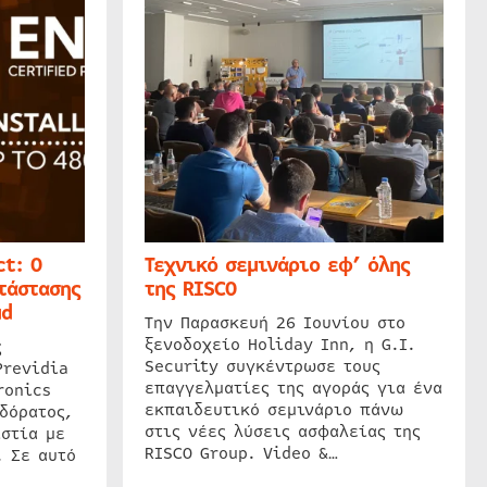
t: Ο
Τεχνικό σεμινάριο εφ’ όλης
τάστασης
της RISCO
ud
Την Παρασκευή 26 Ιουνίου στο
ξενοδοχείο Holiday Inn, η G.I.
ς
Security συγκέντρωσε τους
Previdia
επαγγελματίες της αγοράς για ένα
ronics
εκπαιδευτικό σεμινάριο πάνω
δόρατος,
στις νέες λύσεις ασφαλείας της
στία με
RISCO Group. Video &…
. Σε αυτό