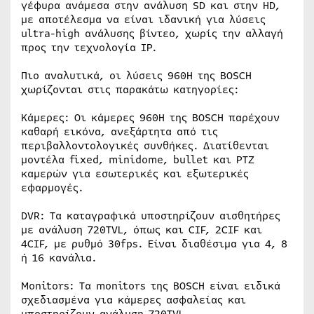
γέφυρα ανάμεσα στην ανάλυση SD και στην HD,
με αποτέλεσμα να είναι ιδανική για λύσεις
ultra-high ανάλυσης βίντεο, χωρίς την αλλαγή
προς την τεχνολογία IP.
Πιο αναλυτικά, οι λύσεις 960Η της BOSCH
χωρίζονται στις παρακάτω κατηγορίες:
Κάμερες: Οι κάμερες 960Η της BOSCH παρέχουν
καθαρή εικόνα, ανεξάρτητα από τις
περιβαλλοντολογικές συνθήκες. Διατίθενται
μοντέλα fixed, minidome, bullet και PTZ
καμερών για εσωτερικές και εξωτερικές
εφαρμογές.
DVR: Τα καταγραφικά υποστηρίζουν αισθητήρες
με ανάλυση 720TVL, όπως και CIF, 2CIF και
4CIF, με ρυθμό 30fps. Είναι διαθέσιμα για 4, 8
ή 16 κανάλια.
Monitors: Τα monitors της BOSCH είναι ειδικά
σχεδιασμένα για κάμερες ασφαλείας και
υποστηρίζουν ανάλυση 720TVL.