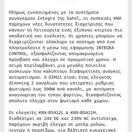
Πλήρως ενοποιημένες με τα συστήματα
συναγερμού Integra της Satel, οι συσκευές KNX
παρέχουν νέες δυνατότητες διαχείρισης που
κάνουν τη λειτουργία ενός έξυπνου κτιρίου πιο
αποδοτική και ευέλικτη. Οι χρήστες μπορούν να
διαχειρίζονται ολόκληρο το σύστημα από ένα
πληκτρολόγιο ή μέσω της εφαρμογής INTEGRA
CONTROL, εξασφαλίζοντας απομακρυσμένη
πρόσβαση και έλεγχο σε πραγματικό χρόνο. Η
σειρά περιλαμβάνει μια μεγάλη ποικιλία
συσκευών που καλύπτουν διαφορετικές ανάγκες
αυτοματισμού. Ο DΙΜ21 είναι ένας ελεγκτής
dimming 2 καναλιών που επιτρέπει ρύθμιση
φωτισμού έως 300W ανά κανάλι, με αυτόματη
αναγνώριση του τύπου φορτίου, διασφαλίζοντας
απόλυτο έλεγχο στον φωτισμό κάθε χώρου.
Οι ελεγκτές KNX-BSA12L & KNX-BSA12H,
διαθέσιμοι σε 24V DC και 230V AC αντίστοιχα,
παρέχουν ακριβή έλεγχο σε μοτέρ ρολών,
τεντών ή περσίδων, για βέλτιστη ενεργειακή