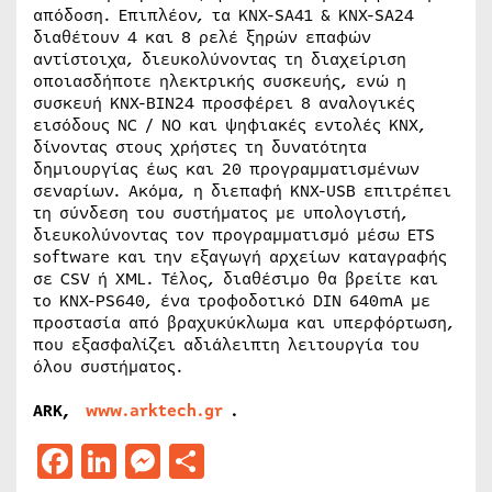
απόδοση. Επιπλέον, τα KNX-SA41 & KNX-SA24
διαθέτουν 4 και 8 ρελέ ξηρών επαφών
αντίστοιχα, διευκολύνοντας τη διαχείριση
οποιασδήποτε ηλεκτρικής συσκευής, ενώ η
συσκευή KNX-BIN24 προσφέρει 8 αναλογικές
εισόδους NC / NO και ψηφιακές εντολές KNX,
δίνοντας στους χρήστες τη δυνατότητα
δημιουργίας έως και 20 προγραμματισμένων
σεναρίων. Ακόμα, η διεπαφή KNX-USB επιτρέπει
τη σύνδεση του συστήματος με υπολογιστή,
διευκολύνοντας τον προγραμματισμό μέσω ETS
software και την εξαγωγή αρχείων καταγραφής
σε CSV ή XML. Τέλος, διαθέσιμο θα βρείτε και
το KNX-PS640, ένα τροφοδοτικό DIN 640mA με
προστασία από βραχυκύκλωμα και υπερφόρτωση,
που εξασφαλίζει αδιάλειπτη λειτουργία του
όλου συστήματος.
ARK,
www.arktech.gr
.
Facebook
LinkedIn
Messenger
Μοιραστείτε