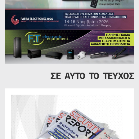
ΣΕ ΑΥΤΟ ΤΟ ΤΕΥΧΟΣ