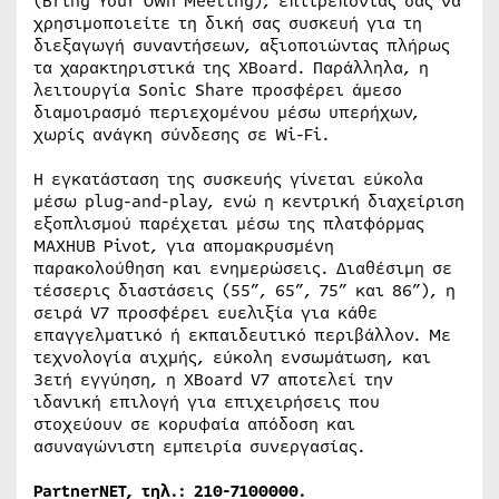
(Bring Your Own Meeting), επιτρέποντάς σας να
χρησιμοποιείτε τη δική σας συσκευή για τη
διεξαγωγή συναντήσεων, αξιοποιώντας πλήρως
τα χαρακτηριστικά της XBoard. Παράλληλα, η
λειτουργία Sonic Share προσφέρει άμεσο
διαμοιρασμό περιεχομένου μέσω υπερήχων,
χωρίς ανάγκη σύνδεσης σε Wi-Fi.
Η εγκατάσταση της συσκευής γίνεται εύκολα
μέσω plug-and-play, ενώ η κεντρική διαχείριση
εξοπλισμού παρέχεται μέσω της πλατφόρμας
MAXHUB Pivot, για απομακρυσμένη
παρακολούθηση και ενημερώσεις. Διαθέσιμη σε
τέσσερις διαστάσεις (55”, 65”, 75” και 86”), η
σειρά V7 προσφέρει ευελιξία για κάθε
επαγγελματικό ή εκπαιδευτικό περιβάλλον. Με
τεχνολογία αιχμής, εύκολη ενσωμάτωση, και
3ετή εγγύηση, η XBoard V7 αποτελεί την
ιδανική επιλογή για επιχειρήσεις που
στοχεύουν σε κορυφαία απόδοση και
ασυναγώνιστη εμπειρία συνεργασίας.
PartnerNET, τηλ.: 210-7100000.