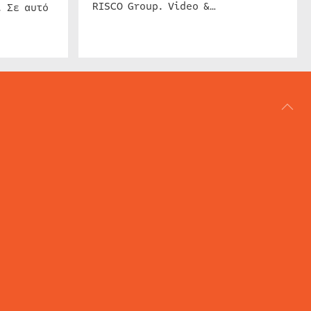
RISCO Group. Video &…
. Σε αυτό
ΑΡΘΟΓΡΑΦΙΑ
REVIEWS
ACCESS CONTROL
IP SECURITY
ΕΓΚΑΤΑΣΤΑΣΕΙΣ
CCTV
ΚΑΜΕΡΕΣ
SECURITY SERVICES
MARITIME SECURITY
AVIATION SECURITY