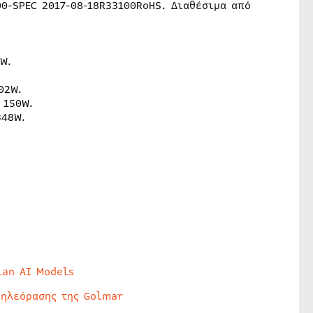
0-SPEC 2017-08-18R33100RoHS. Διαθέσιμα από
.
W.
02W.
 150W.
348W.
lan AI Models
τηλεόρασης της Golmar