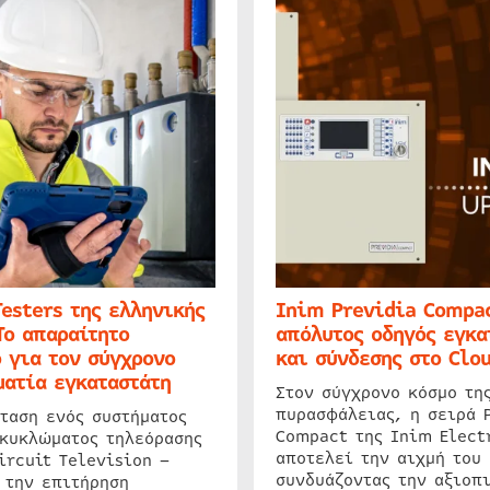
Testers της ελληνικής
Inim Previdia Compac
Το απαραίτητο
απόλυτος οδηγός εγκα
 για τον σύγχρονο
και σύνδεσης στο Clo
ατία εγκαταστάτη
Στον σύγχρονο κόσμο τη
πυρασφάλειας, η σειρά 
ταση ενός συστήματος
Compact της Inim Elect
 κυκλώματος τηλεόρασης
αποτελεί την αιχμή του 
ircuit Television –
συνδυάζοντας την αξιοπι
 την επιτήρηση