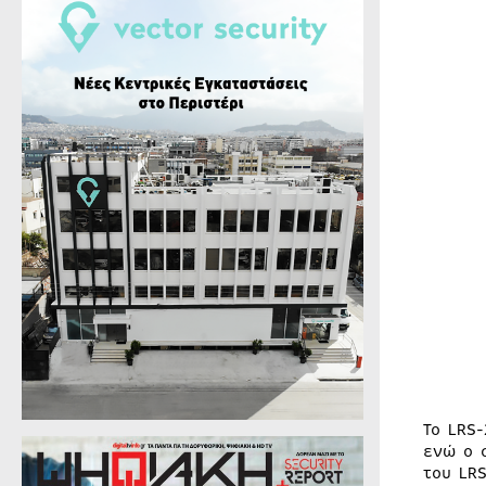
Το LRS
ενώ ο 
του LR