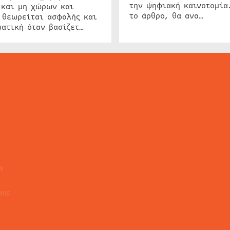
την ψηφιακή καινοτομία
 και μη χώρων και
το άρθρο, θα ανα…
 θεωρείται ασφαλής και
ατική όταν βασίζετ…
ΕΙΔΗΣΕΙΣ
ΤΑ ΝΕΑ ΤΗΣ ΑΓΟΡΑΣ
SECURITY NEWS
INTERSEC NEWS
N
ΜΗΣ