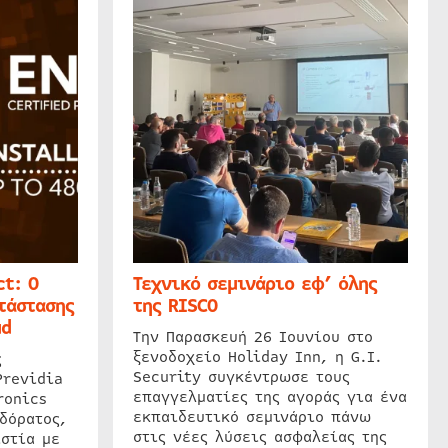
t: Ο
Τεχνικό σεμινάριο εφ’ όλης
τάστασης
της RISCO
ud
Την Παρασκευή 26 Ιουνίου στο
ξενοδοχείο Holiday Inn, η G.I.
ς
Security συγκέντρωσε τους
Previdia
επαγγελματίες της αγοράς για ένα
ronics
εκπαιδευτικό σεμινάριο πάνω
δόρατος,
στις νέες λύσεις ασφαλείας της
στία με