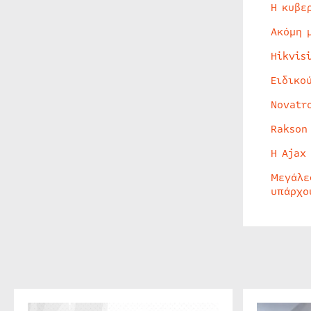
Η κυβε
Ακόμη 
Hikvis
Ειδικο
Novatr
Rakson
Η Ajax
Μεγάλε
υπάρχο