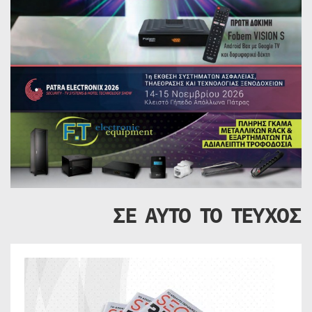
ΣΕ ΑΥΤΟ ΤΟ ΤΕΥΧΟΣ