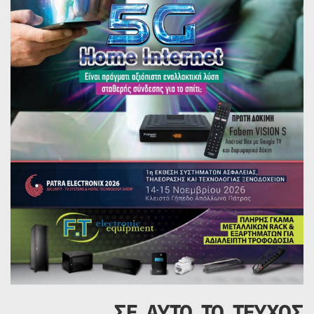
ΣΕ ΑΥΤΟ ΤΟ ΤΕΥΧΟΣ