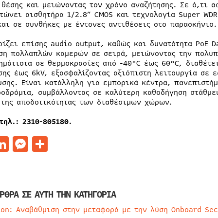
 θέσης και μειώνοντας τον χρόνο αναζήτησης. Σε ό,τι α
τώνει αισθητήρα 1/2.8” CMOS και τεχνολογία Super WDR
και σε συνθήκες με έντονες αντιθέσεις στο παρασκήνιο.
ρίζει επίσης audio output, καθώς και δυνατότητα PoE D
ση πολλαπλών καμερών σε σειρά, μειώνοντας την πολυπ
ημάτιστα σε θερμοκρασίες από -40°C έως 60°C, διαθέτε
σης έως 6kV, εξασφαλίζοντας αξιόπιστη λειτουργία σε 
υσης. Είναι κατάλληλη για εμπορικά κέντρα, πανεπιστήμ
ροδρόμια, συμβάλλοντας σε καλύτερη καθοδήγηση στάθμε
 της αποδοτικότητας των διαθέσιμων χώρων.
 τηλ.: 2310-805180.
acebook
LinkedIn
Messenger
Μοιραστείτε
ΡΘΡΑ ΣΕ ΑΥΤΗ ΤΗΝ ΚΑΤΗΓΟΡΙΑ
ion: Αναβάθμιση στην μεταφορά με την λύση Onboard Sec