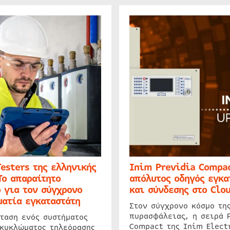
Testers της ελληνικής
Inim Previdia Compac
Το απαραίτητο
απόλυτος οδηγός εγκα
 για τον σύγχρονο
και σύνδεσης στο Clo
ατία εγκαταστάτη
Στον σύγχρονο κόσμο τη
πυρασφάλειας, η σειρά 
ταση ενός συστήματος
Compact της Inim Elect
 κυκλώματος τηλεόρασης