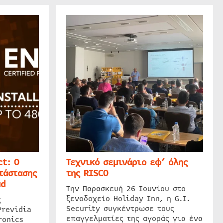
t: Ο
Τεχνικό σεμινάριο εφ’ όλης
τάστασης
της RISCO
ud
Την Παρασκευή 26 Ιουνίου στο
ξενοδοχείο Holiday Inn, η G.I.
ς
Security συγκέντρωσε τους
Previdia
επαγγελματίες της αγοράς για ένα
ronics