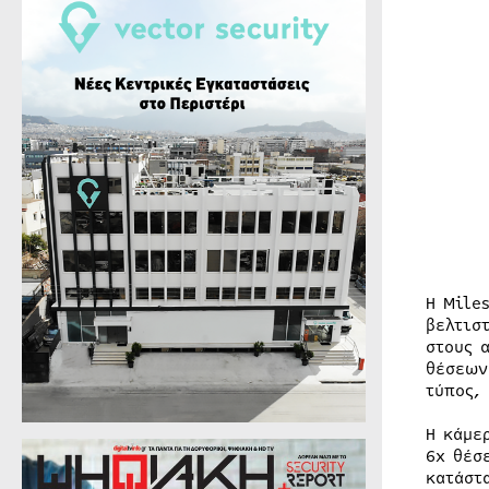
Η Mile
βελτισ
στους 
θέσεων
τύπος,
Η κάμε
6x θέσ
κατάστ