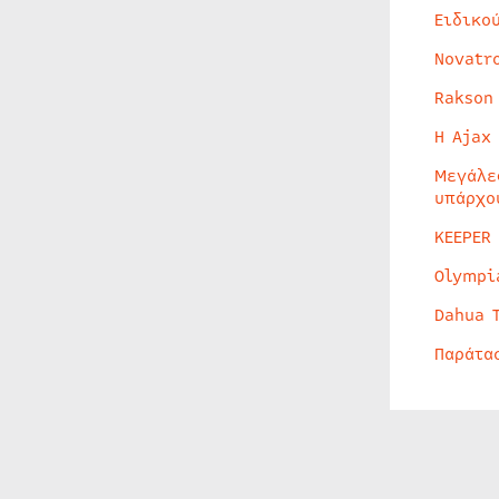
Ειδικο
Novatr
Rakson
Η Ajax
Μεγάλε
υπάρχο
KEEPER
Olympi
Dahua 
Παράτα