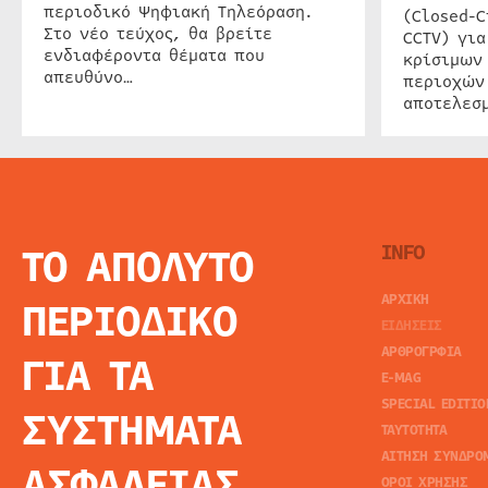
περιοδικό Ψηφιακή Τηλεόραση.
(Closed-C
Στο νέο τεύχος, θα βρείτε
CCTV) για
ενδιαφέροντα θέματα που
κρίσιμων
απευθύνο…
περιοχών
αποτελεσμ
ΤΟ ΑΠΟΛΥΤΟ
INFO
ΑΡΧΙΚΗ
ΠΕΡΙΟΔΙΚΟ
ΕΙΔΗΣΕΙΣ
ΑΡΘΡΟΓΡΦΙΑ
ΓΙΑ ΤΑ
E-MAG
SPECIAL EDITIO
ΣΥΣΤΗΜΑΤΑ
ΤΑΥΤΟΤΗΤΑ
ΑΙΤΗΣΗ ΣΥΝΔΡΟ
ΑΣΦΑΛΕΙΑΣ
ΟΡΟΙ ΧΡΗΣΗΣ