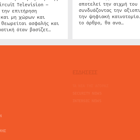
αποτελεί την αιχμή του 
ircuit Television –
συνδυάζοντας την αξιοπι
 την επιτήρηση
την ψηφιακή καινοτομία
 και μη χώρων και
το άρθρο, θα ανα…
 θεωρείται ασφαλής και
ατική όταν βασίζετ…
ΕΙΔΗΣΕΙΣ
ΤΑ ΝΕΑ ΤΗΣ ΑΓΟΡΑΣ
SECURITY NEWS
INTERSEC NEWS
N
ΜΗΣ