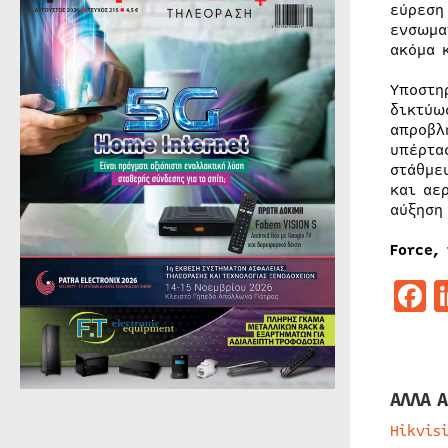
εύρεση
ενσωμα
ακόμα 
Υποστη
δικτύω
απροβλ
υπέρτα
στάθμε
και αε
αύξηση
Force
,
F
ΑΛΛΑ Α
Hikvis