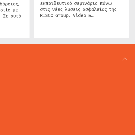
εκπαιδευτικό σεμινάριο πάνω
δόρατος,
στις νέες λύσεις ασφαλείας της
στία με
RISCO Group. Video &…
. Σε αυτό
ΑΡΘΟΓΡΑΦΙΑ
REVIEWS
ACCESS CONTROL
IP SECURITY
ΕΓΚΑΤΑΣΤΑΣΕΙΣ
CCTV
ΚΑΜΕΡΕΣ
SECURITY SERVICES
MARITIME SECURITY