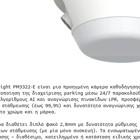
sight PM3322-E είναι μια προηγμένη κάμερα καθοδήγησης
τοποίηση της διαχείρισης parking μέσω 24/7 παρακολού
αλγορίθμους AI και αναγνώρισης πινακίδων LPR, προσφέ
 στάθμευσης (έως 99,9%) και δυνατότητα αναγνώρισης χ
 το χρώμα και η μάρκα.
ρα διαθέτει διπλό φακό 2,8mm με δυνατότητα ρύθμισης 
εων στάθμευσης (με μία μόνο συσκευή). Τα ενσωματωμέν
ασης – διαθέσιμο, κατειλημμένο ή κατάσταση ειδικής χρ