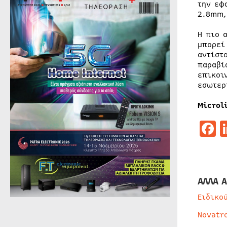
την εφ
2.8mm,
Η πιο 
μπορεί
αντίστ
παραβί
επικοι
εσωτερ
Microli
F
ΑΛΛΑ Α
Ειδικο
Novatr