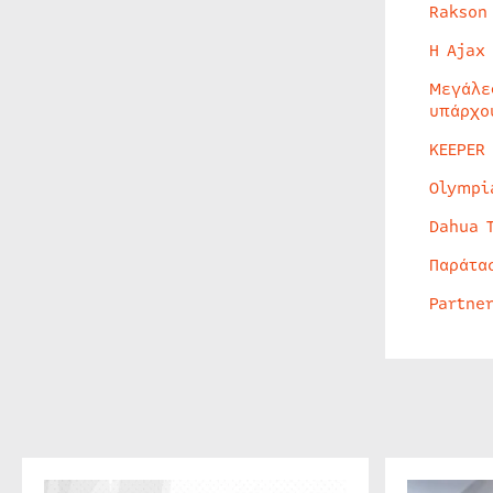
Rakson
Η Ajax
Μεγάλε
υπάρχο
KEEPER
Olympi
Dahua 
Παράτα
Partne