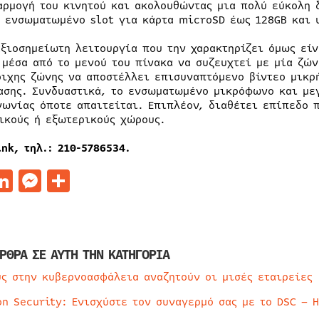
αρμογή του κινητού και ακολουθώντας μια πολύ εύκολη 
 ενσωματωμένο slot για κάρτα microSD έως 128GB και 
αξιοσημείωτη λειτουργία που την χαρακτηρίζει όμως είν
 μέσα από το μενού του πίνακα να συζευχτεί με μία ζών
οιχης ζώνης να αποστέλλει επισυναπτόμενο βίντεο μικρ
ασης. Συνδυαστικά, το ενσωματωμένο μικρόφωνο και με
νωνίας όποτε απαιτείται. Επιπλέον, διαθέτει επίπεδο 
ικούς ή εξωτερικούς χώρους.
nk, τηλ.: 210-5786534.
acebook
LinkedIn
Messenger
Μοιραστείτε
ΡΘΡΑ ΣΕ ΑΥΤΗ ΤΗΝ ΚΑΤΗΓΟΡΙΑ
ύς στην κυβερνοασφάλεια αναζητούν οι μισές εταιρείες
on Security: Ενισχύστε τον συναγερμό σας με το DSC – 