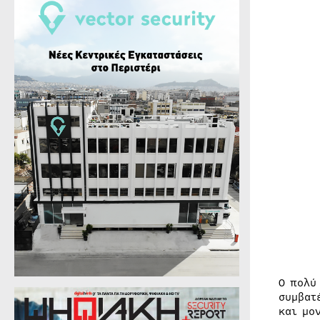
O πολύ
συμβατ
και μο