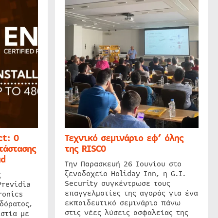
t: Ο
Τεχνικό σεμινάριο εφ’ όλης
τάστασης
της RISCO
ud
Την Παρασκευή 26 Ιουνίου στο
ξενοδοχείο Holiday Inn, η G.I.
ς
Security συγκέντρωσε τους
Previdia
επαγγελματίες της αγοράς για ένα
ronics
εκπαιδευτικό σεμινάριο πάνω
δόρατος,
στις νέες λύσεις ασφαλείας της
στία με