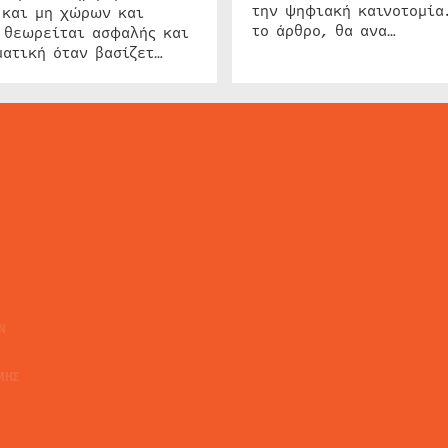
την ψηφιακή καινοτομία
 και μη χώρων και
το άρθρο, θα ανα…
 θεωρείται ασφαλής και
ατική όταν βασίζετ…
ΕΙΔΗΣΕΙΣ
ΤΑ ΝΕΑ ΤΗΣ ΑΓΟΡΑΣ
SECURITY NEWS
INTERSEC NEWS
N
ΜΗΣ