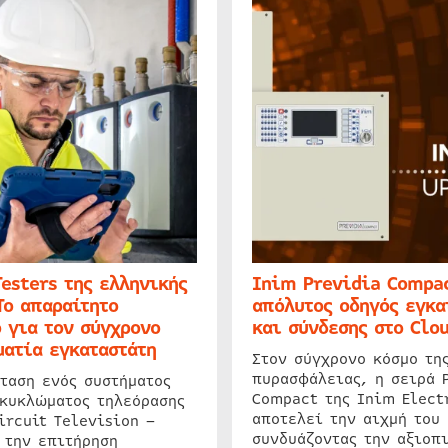
Testers της ελληνικής
Inim Previdia Compac
Το απαραίτητο
απόλυτος οδηγός εγκα
 για τον σύγχρονο
και σύνδεσης στο Clo
ατία εγκαταστάτη
Στον σύγχρονο κόσμο τη
πυρασφάλειας, η σειρά 
ταση ενός συστήματος
Compact της Inim Elect
 κυκλώματος τηλεόρασης
αποτελεί την αιχμή του 
ircuit Television –
συνδυάζοντας την αξιοπι
 την επιτήρηση