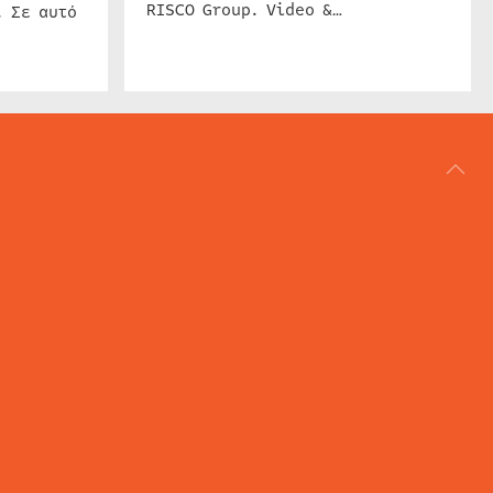
RISCO Group. Video &…
. Σε αυτό
ΑΡΘΟΓΡΑΦΙΑ
REVIEWS
ACCESS CONTROL
IP SECURITY
ΕΓΚΑΤΑΣΤΑΣΕΙΣ
CCTV
ΚΑΜΕΡΕΣ
SECURITY SERVICES
MARITIME SECURITY
AVIATION SECURITY