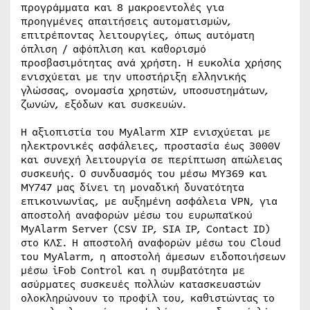
προγράμματα και 8 μακροεντολές για
προηγμένες απαιτήσεις αυτοματισμών,
επιτρέποντας λειτουργίες, όπως αυτόματη
όπλιση / αφόπλιση και καθορισμό
προσβασιμότητας ανά χρήστη. Η ευκολία χρήσης
ενισχύεται με την υποστήριξη ελληνικής
γλώσσας, ονομασία χρηστών, υποσυστημάτων,
ζωνών, εξόδων και συσκευών.
Η αξιοπιστία του MyAlarm XIP ενισχύεται με
ηλεκτρονικές ασφάλειες, προστασία έως 3000V
και συνεχή λειτουργία σε περίπτωση απώλειας
συσκευής. Ο συνδυασμός του μέσω MY369 και
MY747 μας δίνει τη μοναδική δυνατότητα
επικοινωνίας, με αυξημένη ασφάλεια VPN, για
αποστολή αναφορών μέσω του ευρωπαϊκού
MyAlarm Server (CSV IP, SIA IP, Contact ID)
στο ΚΛΣ. Η αποστολή αναφορών μέσω του Cloud
του MyAlarm, η αποστολή άμεσων ειδοποιήσεων
μέσω iFob Control και η συμβατότητα με
ασύρματες συσκευές πολλών κατασκευαστών
ολοκληρώνουν το προφίλ του, καθιστώντας το