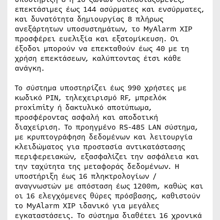
επεκτάσιμες έως 144 ασύρματες και ενσύρματες,
και δυνατότητα δημιουργίας 8 πλήρως
ανεξάρτητων υποσυστημάτων, το MyAlarm XIP
προσφέρει ευελιξία και εξατομίκευση. Οι
έξοδοι μπορούν να επεκταθούν έως 40 με τη
χρήση επεκτάσεων, καλύπτοντας έτσι κάθε
ανάγκη.
Το σύστημα υποστηρίζει έως 990 χρήστες με
κωδικό PIN, τηλεχειρισμό RF, μπρελόκ
proximity ή δακτυλικό αποτύπωμα,
προσφέροντας ασφαλή και αποδοτική
διαχείριση. Το προηγμένο RS-485 LAN σύστημα,
με κρυπτογράφηση δεδομένων και λειτουργία
κλειδώματος για προστασία αντικατάστασης
περιφερειακών, εξασφαλίζει την ασφάλεια και
την ταχύτητα της μεταφοράς δεδομένων. Η
υποστήριξη έως 16 πληκτρολογίων /
αναγνωστών με απόσταση έως 1200m, καθώς και
οι 16 ελεγχόμενες θύρες πρόσβασης, καθιστούν
το MyAlarm XIP ιδανικό για μεγάλες
εγκαταστάσεις. Το σύστημα διαθέτει 16 χρονικά