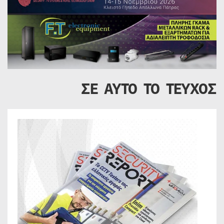
ΣΕ ΑΥΤΟ ΤΟ ΤΕΥΧΟΣ