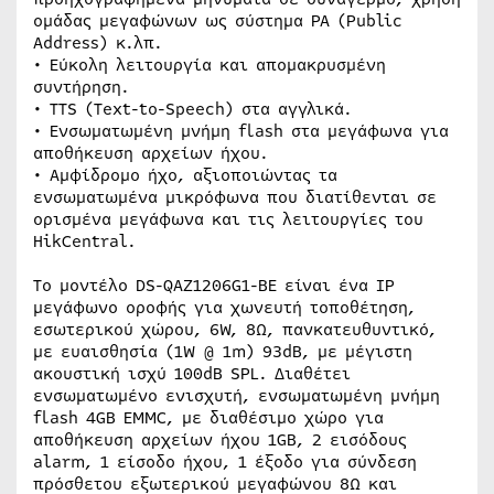
ομάδας μεγαφώνων ως σύστημα PA (Public
Address) κ.λπ.
• Εύκολη λειτουργία και απομακρυσμένη
συντήρηση.
• TTS (Text-to-Speech) στα αγγλικά.
• Ενσωματωμένη μνήμη flash στα μεγάφωνα για
αποθήκευση αρχείων ήχου.
• Αμφίδρομο ήχο, αξιοποιώντας τα
ενσωματωμένα μικρόφωνα που διατίθενται σε
ορισμένα μεγάφωνα και τις λειτουργίες του
HikCentral.
To μοντέλο DS-QAZ1206G1-BE είναι ένα IP
μεγάφωνο οροφής για χωνευτή τοποθέτηση,
εσωτερικού χώρου, 6W, 8Ω, πανκατευθυντικό,
με ευαισθησία (1W @ 1m) 93dB, με μέγιστη
ακουστική ισχύ 100dB SPL. Διαθέτει
ενσωματωμένο ενισχυτή, ενσωματωμένη μνήμη
flash 4GB EMMC, με διαθέσιμο χώρο για
αποθήκευση αρχείων ήχου 1GB, 2 εισόδους
alarm, 1 είσοδο ήχου, 1 έξοδο για σύνδεση
πρόσθετου εξωτερικού μεγαφώνου 8Ω και