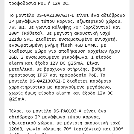
τροφοδοσία PoE ή 12V DC.
Το μοντέλο DS-QAZ1307G1T-E είναι ένα αδιάβροχο
IP μεγάφωνο τύπου κόρνας, εξωτερικού χώρου,
7W, 8Ω, με γωνία κάλυψης 70° (οριζόντια) και
100° (κάθετα), με μέγιστη ακουστική ισχύ
121dB SPL. Διαθέτει ενσωματωμένο ενισχυτή,
ενσωματωμένη μνήμη flash 4GB EMMC, με
διαθέσιμο χώρο για αποθήκευση αρχείων ήχου
1GB, 2 ενσωματωμένα μικρόφωνα, 1 είσοδο
alarm και έξοδο 12V DC @25mA. Είναι
μεταλλικό, με βραχίονα στήριξης, βαθμό
προστασίας IP67 και τροφοδοσία PoE. Το
μοντέλο DS-QAZ1307G1-E διαθέτει παρόμοια
χαρακτηριστικά με προηγούμενο μεγάφωνο,
χωρίς όμως είσοδο alarm και έξοδο 12V DC
@25mA.
Τέλος, το μοντέλο DS-PA0103-A είναι ένα
αδιάβροχο IP μεγάφωνο τύπου κόρνας,
εξωτερικού χώρου, με μέγιστη ακουστική ισχύ
120dB, γωνία κάλυψης 70° (οριζόντια) και 100°