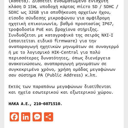
(κάθετα). Διαθέτει ενσωματωμένο ενισχυτή
κλάση D 15W, υποδοχή κάρτας micro SD / SDHC /
SDXC ως 32GB για αποθήκευση αρχείων ήχου,
είσοδο σύνδεσης μικροφώνου για αμφίδρομη
ηχητική επικοινωνία, βαθμό προστασίας IP67,
τροφοδοσία PoE και βραχίονα στήριξης.
Συνδυάζεται με καταγραφικά της σειράς NXI-I
(απαιτείται ειδικό firmware) για την
αναπαραγωγή ηχητικών μηνυμάτων σε συναγερμό
ή με το λογισμικό HIK-Central για πολύ
περισσότερες δυνατότητες, όπως διενέργεια
ανακοινώσεων, αναπαραγωγή μηνυμάτων σε
συγκεκριμένο χρόνο, χρήση ομάδας μεγαφώνων
σαν σύστημα PA (Public Address) κ.λπ.
Εκτός των παραπάνω μεγαφώνων διατίθενται
και ηχεία εσωτερικού και εξωτερικού χώρου.
ΗΛΚΑ Α.Ε., 210-6071510.
Facebook
LinkedIn
Messenger
Μοιραστείτε