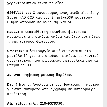
χαρακτηριστικά είναι τα εξής:
620
TVL
Lines
: Ο συνδυασμός ενός αισθητήρα Sony
S
uper HAD CCD και του
Smart
–
i
DSP
παρέχουν
υψηλή απόδοση σε ανάλυση 620
TVL
.
HSBLC
: Η ισοστάθμιση οπίσθιου φωτισμού
καθαρίζει την εικόνα, ακόμα και όταν αυτή έχει
πηγές ισχυρού φωτισμού.
Smart
IR
: Η λειτουργία αυτή συναντάται στο
μοντέλο
IR
για την απόδοση εικόνας σε κοντινό
αντικείμενο, που φωτίζεται υπερβολικά από τα
υπέρυθρα
LED
.
3
D
–
DNR
: Ψηφιακή μείωση θορύβου.
Day
&
Night
: Ανάλογα με τον φωτισμό, η κάμερα
γυρνάει αυτόματα από έγχρωμη σε ασπρόμαυρη
κατάσταση.
Alpha
Ltd
., τηλ.: 210-9579750.