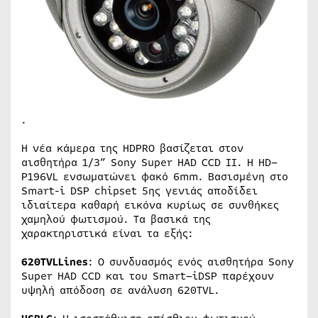
.
Η νέα κάμερα της
HDPRO
βασίζεται στον
αισθητήρα 1/3” Sony
S
uper HAD CCD II. Η
HD
–
P
196
VL
ενσωματώνει φακό 6
mm
. Βασισμένη στο
Smart-i DSP chipset 5ης γενιάς αποδίδει
ιδιαίτερα καθαρή εικόνα κυρίως σε συνθήκες
χαμηλού φωτισμού. Τα βασικά της
χαρακτηριστικά είναι τα εξής:
620
TVL
Lines
: Ο συνδυασμός ενός αισθητήρα Sony
S
uper HAD CCD και του
Smart
–
i
DSP
παρέχουν
υψηλή απόδοση σε ανάλυση 620
TVL
.