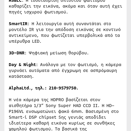
HSBLC
: Η ισοστάθμιση οπίσθιου φωτισμού
καθαρίζει την εικόνα, ακόμα και όταν αυτή έχει
πηγές ισχυρού φωτισμού.
Smart
IR
: Η λειτουργία αυτή συναντάται στο
μοντέλο
IR
για την απόδοση εικόνας σε κοντινό
αντικείμενο, που φωτίζεται υπερβολικά από τα
υπέρυθρα
LED
.
3
D
–
DNR
: Ψηφιακή μείωση θορύβου.
Day
&
Night
: Ανάλογα με τον φωτισμό, η κάμερα
γυρνάει αυτόματα από έγχρωμη σε ασπρόμαυρη
κατάσταση.
Alpha
Ltd
., τηλ.: 210-9579750.
Η νέα κάμερα της
HDPRO
βασίζεται στον
αισθητήρα 1/3” Sony
S
uper HAD CCD II. Η
HD
–
P
196
VL
ενσωματώνει φακό 6
mm
. Βασισμένη στο
Smart-i DSP chipset 5ης γενιάς αποδίδει
ιδιαίτερα καθαρή εικόνα κυρίως σε συνθήκες
χαμηλού φωτισμού. Τα βασικά της