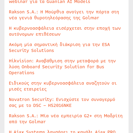
webinar για τα Guanlan AI Models
Rakson S.A.: Η Μούρθια ανοίγει την πόρτα στη
νέα γενιά θυροτηλεόρασης της Golmar
Η κυβερνοασφάλεια εισέρχεται στην εποχή των
αυτόνομων επιθέσεων
Ακόμη μία σημαντική διάκριση για την ESA
Security Solutions
Hikvision: Αναβάθμιση στην μεταφορά με την
λύση Onboard Security Solution for Bus
Operations
Ειδικούς στην κυβερνοασφάλεια αναζητούν οι
μισές εταιρείες
Novatron Security: Ενισχύστε τον συναγερμό
σας με το DSC – HS2016NKE
Rakson S.A.: Μία νέα εμπειρία G2+ στη Μαδρίτη
από την Golmar
Η Ajax Systems λανσάρει το κανάλι Ajax PRO