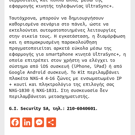
θερμοστάτες και πολλά άλλα, μέσω της
εφαρμογής κινητής τηλεφωνίας UltraSync+.
Ταυτόχρονα, μπορούν να δημιουργήσουν
καθορισμένα σενάρια στο πάνελ, ώστε να
εκτελούνται αυτοματοποιημένες λειτουργίες
στην οικεία τους. Η εγκατάσταση, η διαμόρφωση
και η απομακρυσμένη παρακολούθηση
πραγματοποιείται αρκετά εύκολα μέσω της
εφαρμογής για smartphone κινητά UltraSync+, η
οποία επιτρέπει στον χρήστη να ελέγχει το
σύστημα από iOS συσκευή (iPhone, iPad) ή από
Google Android συσκευή. Το Kit περιλαμβάνει
πλακέτα NXG-4 4-16 ζώνες με ενσωματωμένο IP
+ κουτί και πληκτρολόγιο της επιλογής σας
NXG-1830 ή NXG-1831. Στη συσκευασία δεν
περιλαμβάνεται μετασχηματιστής.
G.I. Security SA, τηλ.: 210-6040601.
Facebook
LinkedIn
Messenger
Μοιραστείτε