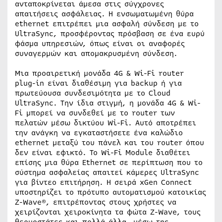
ανταποκρίνεται άμεσα στις σύγχρονες
απαιτήσεις ασφάλειας. Η ενσωματωμένη θύρα
ethernet επιτρέπει μια ασφαλή σύνδεση με το
UltraSync, προσφέροντας πρόσβαση σε ένα ευρύ
φάσμα υπηρεσιών, όπως είναι οι αναφορές
συναγερμών και απομακρυσμένη σύνδεση.
Μια προαιρετική μονάδα 4G & Wi-Fi router
plug-in είναι διαθέσιμη για backup ή για
πρωτεύουσα συνδεσιμότητα με το Cloud
UltraSync. Την ίδια στιγμή, η μονάδα 4G & Wi-
Fi μπορεί να συνδεθεί με το router των
πελατών μέσω δικτύου Wi-Fi. Αυτό αποτρέπει
την ανάγκη να εγκαταστήσετε ένα καλώδιο
ethernet μεταξύ του πάνελ και του router όπου
δεν είναι εφικτό. Το Wi-Fi Module διαθέτει
επίσης μια θύρα Ethernet σε περίπτωση που το
σύστημα ασφαλείας απαιτεί κάμερες UltraSync
για βίντεο επιτήρηση. Η σειρά xGen Connect
υποστηρίζει το πρότυπο αυτοματισμού κατοικίας
Z-Wave®, επιτρέποντας στους χρήστες να
χειρίζονται χειροκίνητα τα φώτα Z-Wave, τους