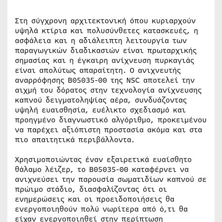
Στη σύγχρονη αρχιτεκτονική όπου κυριαρχούν
υψηλά κτίρια και πολυσύνθετες κατασκευές, η
ασφάλεια και η αδιάλειπτη λειτουργία των
παραγωγικών διαδικασιών είναι πρωταρχικής
σημασίας και η έγκαιρη ανίχνευση πυρκαγιάς
είναι απολύτως απαραίτητη. Ο ανιχνευτής
αναρρόφησης Β05035-00 της NSC αποτελεί την
αιχμή του δόρατος στην τεχνολογία ανίχνευσης
καπνού δειγματοληψίας αέρα, συνδυάζοντας
υψηλή ευαισθησία, ευέλικτο σχεδιασμό και
προηγμένο διαγνωστικό αλγόριθμο, προκειμένου
να παρέχει αξιόπιστη προστασία ακόμα και στα
πιο απαιτητικά περιβάλλοντα.
Χρησιμοποιώντας έναν εξαιρετικά ευαίσθητο
θάλαμο λέιζερ, το Β05035-00 καταφέρνει να
ανιχνεύσει την παρουσία σωματιδίων καπνού σε
πρώιμο στάδιο, διασφαλίζοντας ότι οι
ενημερώσεις και οι προειδοποιήσεις θα
ενεργοποιηθούν πολύ νωρίτερα από ό,τι θα
είχαν ενεργοποιηθεί στην περίπτωση