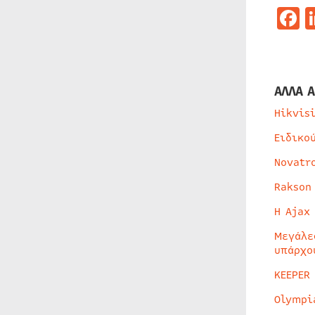
F
ΑΛΛΑ Α
Hikvis
Ειδικο
Novatr
Rakson
Η Ajax
Μεγάλε
υπάρχο
KEEPER
Olympi