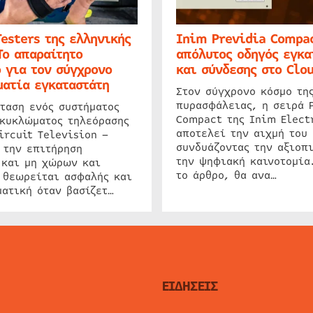
Testers της ελληνικής
Inim Previdia Compac
Το απαραίτητο
απόλυτος οδηγός εγκα
 για τον σύγχρονο
και σύνδεσης στο Clo
ατία εγκαταστάτη
Στον σύγχρονο κόσμο τη
πυρασφάλειας, η σειρά 
ταση ενός συστήματος
Compact της Inim Elect
 κυκλώματος τηλεόρασης
αποτελεί την αιχμή του 
ircuit Television –
συνδυάζοντας την αξιοπι
 την επιτήρηση
την ψηφιακή καινοτομία
 και μη χώρων και
το άρθρο, θα ανα…
 θεωρείται ασφαλής και
ατική όταν βασίζετ…
ΕΙΔΗΣΕΙΣ