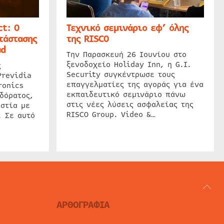
t: Ο
Τεχνικό σεμινάριο εφ’ όλης
τάστασης
της RISCO
ud
Την Παρασκευή 26 Ιουνίου στο
ξενοδοχείο Holiday Inn, η G.I.
ς
Security συγκέντρωσε τους
Previdia
επαγγελματίες της αγοράς για ένα
ronics
εκπαιδευτικό σεμινάριο πάνω
δόρατος,
στις νέες λύσεις ασφαλείας της
στία με
RISCO Group. Video &…
. Σε αυτό
ΑΡΘΟΓΡΑΦΙΑ