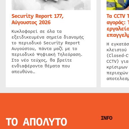
Security Report 177,
Τα CCTV 
Αύγουστος 2026
αγοράς: 
εργαλείο
Κυκλοφορεί σε όλα τα
επαγγελμ
εξειδικευμένα σημεία διανομής
το περιοδικό Security Report
Η εγκατάσ
Αυγούστου, πάντα μαζί με το
κλειστού
περιοδικό Ψηφιακή Τηλεόραση.
(Closed-C
Στο νέο τεύχος, θα βρείτε
CCTV) για
ενδιαφέροντα θέματα που
κρίσιμων
απευθύνο…
περιοχών
αποτελεσμ
ΤΟ ΑΠΟΛΥΤΟ
INFO