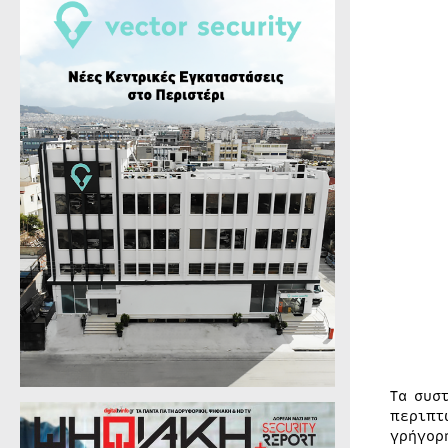
Τα συσ
περιπτ
γρήγορ