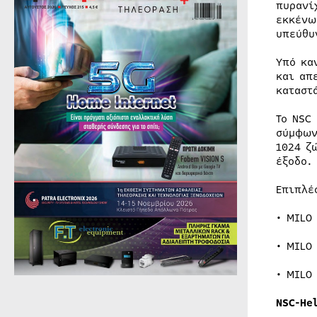
πυρανί
εκκένω
υπεύθυ
Υπό κα
και απ
καταστ
Το NSC
σύμφων
1024 ζ
έξοδο.
Επιπλέ
• MILO 
• MILO 
• MILO 
NSC-Hel