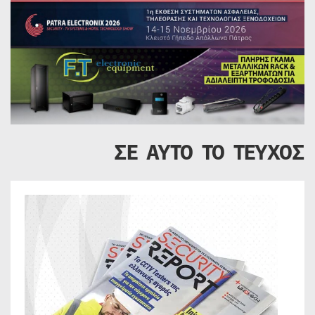
ΣΕ ΑΥΤΟ ΤΟ ΤΕΥΧΟΣ