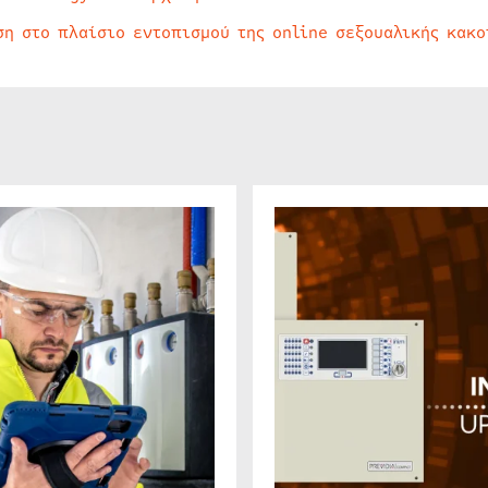
ση στο πλαίσιο εντοπισμού της online σεξουαλικής κακ