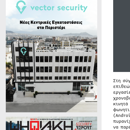
Στη σύ
επιθεώ
εργασί
χρονοβ
κινητά
φωνητι
(Andro
πυρανί
να παρ