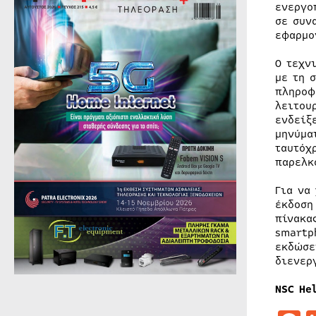
ενεργο
σε συν
εφαρμο
Ο τεχν
με τη 
πληροφ
λειτου
ενδείξ
μηνύμα
ταυτόχ
παρελκ
Για να
έκδοση
πίνακα
smartp
εκδώσε
διενερ
NSC Hel