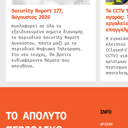
Security Report 177,
Τα CCTV 
Αύγουστος 2026
αγοράς: 
εργαλείο
Κυκλοφορεί σε όλα τα
επαγγελμ
εξειδικευμένα σημεία διανομής
το περιοδικό Security Report
Η εγκατάσ
Αυγούστου, πάντα μαζί με το
κλειστού
περιοδικό Ψηφιακή Τηλεόραση.
(Closed-C
Στο νέο τεύχος, θα βρείτε
CCTV) για
ενδιαφέροντα θέματα που
κρίσιμων
απευθύνο…
περιοχών
αποτελεσμ
ΤΟ ΑΠΟΛΥΤΟ
INFO
ΑΡΧΙΚΗ