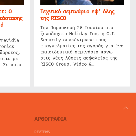
t: Ο
Τεχνικό σεμινάριο εφ’ όλης
τάστασης
της RISCO
ud
Την Παρασκευή 26 Ιουνίου στο
ξενοδοχείο Holiday Inn, η G.I.
ς
Security συγκέντρωσε τους
Previdia
επαγγελματίες της αγοράς για ένα
ronics
εκπαιδευτικό σεμινάριο πάνω
δόρατος,
στις νέες λύσεις ασφαλείας της
στία με
RISCO Group. Video &…
. Σε αυτό
ΑΡΘΟΓΡΑΦΙΑ
REVIEWS