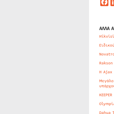
F
ΑΛΛΑ Α
Hikvis
Ειδικο
Novatr
Rakson
Η Ajax
Μεγάλε
υπάρχο
KEEPER
Olympi
Dahua 