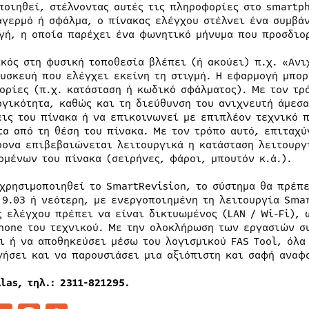
ποιηθεί, στέλνοντας αυτές τις πληροφορίες στο smartph
αγερμό ή σφάλμα, ο πίνακας ελέγχου στέλνει ένα συμβά
γή, η οποία παρέχει ένα φωνητικό μήνυμα που προσδιορ
ικός στη φυσική τοποθεσία βλέπει (ή ακούει) π.χ. «Ανι
συσκευή που ελέγχει εκείνη τη στιγμή. Η εφαρμογή μπο
ορίες (π.χ. κατάσταση ή κωδικό σφάλματος). Με τον τρ
ργικότητα, καθώς και τη διεύθυνση του ανιχνευτή άμεσα
εις του πίνακα ή να επικοινωνεί με επιπλέον τεχνικό 
τα από τη θέση του πίνακα. Με τον τρόπο αυτό, επιταχύ
ρονα επιβεβαιώνεται λειτουργικά η κατάσταση λειτουρ
ομένων του πίνακα (σειρήνες, φάροι, μπουτόν κ.ά.).
 χρησιμοποιηθεί το SmartRevision, το σύστημα θα πρέπε
 9.03 ή νεότερη, με ενεργοποιημένη τη λειτουργία Smar
ς ελέγχου πρέπει να είναι δικτυωμένος (LAN / Wi-Fi),
hone του τεχνικού. Με την ολοκλήρωση των εργασιών συ
ι ή να αποθηκεύσει μέσω του λογισμικού FAS Tool, όλα
γήσει και να παρουσιάσει μια αξιόπιστη και σαφή αναφ
las, τηλ.: 2311-821295.