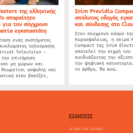
Testers της ελληνικής
Inim Previdia Compac
Το απαραίτητο
απόλυτος οδηγός εγκα
 για τον σύγχρονο
και σύνδεσης στο Clo
ατία εγκαταστάτη
Στον σύγχρονο κόσμο τη
πυρασφάλειας, η σειρά 
ταση ενός συστήματος
Compact της Inim Elect
 κυκλώματος τηλεόρασης
αποτελεί την αιχμή του 
ircuit Television –
συνδυάζοντας την αξιοπι
 την επιτήρηση
την ψηφιακή καινοτομία
 και μη χώρων και
το άρθρο, θα ανα…
 θεωρείται ασφαλής και
ατική όταν βασίζετ…
ΕΙΔΗΣΕΙΣ
ΤΑ ΝΕΑ ΤΗΣ ΑΓΟΡΑΣ