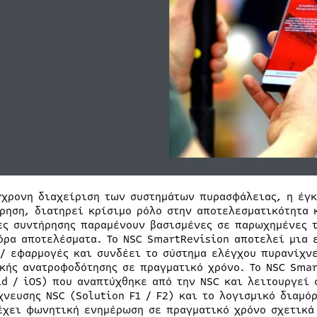
γχρονη διαχείριση των συστημάτων πυρασφάλειας, η έγκ
ρηση, διατηρεί κρίσιμο ρόλο στην αποτελεσματικότητα κ
ες συντήρησης παραμένουν βασισμένες σε παρωχημένες 
όρα αποτελέσματα. Το NSC SmartRevision αποτελεί μια ε
 / εφαρμογές και συνδέει το σύστημα ελέγχου πυρανίχν
κής ανατροφοδότησης σε πραγματικό χρόνο. Το NSC Smar
id / iOS) που αναπτύχθηκε από την NSC και λειτουργεί 
χνευσης NSC (Solution F1 / F2) και το λογισμικό διαμό
έχει φωνητική ενημέρωση σε πραγματικό χρόνο σχετικά 