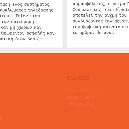
πυρασφάλειας, η σειρά 
ταση ενός συστήματος
Compact της Inim Elect
 κυκλώματος τηλεόρασης
αποτελεί την αιχμή του 
ircuit Television –
συνδυάζοντας την αξιοπι
 την επιτήρηση
την ψηφιακή καινοτομία
 και μη χώρων και
το άρθρο, θα ανα…
 θεωρείται ασφαλής και
ατική όταν βασίζετ…
ΕΙΔΗΣΕΙΣ
ΤΑ ΝΕΑ ΤΗΣ ΑΓΟΡΑΣ
SECURITY NEWS
INTERSEC NEWS
N