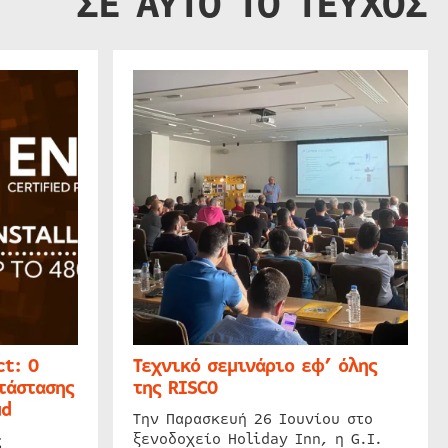
ΣΕ ΑΥΤΟ ΤΟ ΤΕΥΧΟΣ
t: Ο
Τεχνικό σεμινάριο εφ’ όλης
τάστασης
της RISCO
ud
Την Παρασκευή 26 Ιουνίου στο
ξενοδοχείο Holiday Inn, η G.I.
ς