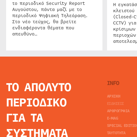
το περιοδικό Security Report
Η εγκατάσ
Αυγούστου, πάντα μαζί με το
κλειστού
περιοδικό Ψηφιακή Τηλεόραση.
(Closed-C
Στο νέο τεύχος, θα βρείτε
CCTV) για
ενδιαφέροντα θέματα που
κρίσιμων
απευθύνο…
περιοχών
αποτελεσμ
ΤΟ ΑΠΟΛΥΤΟ
INFO
ΑΡΧΙΚΗ
ΠΕΡΙΟΔΙΚΟ
ΕΙΔΗΣΕΙΣ
ΑΡΘΡΟΓΡΦΙΑ
ΓΙΑ ΤΑ
E-MAG
SPECIAL EDITIO
ΣΥΣΤΗΜΑΤΑ
ΤΑΥΤΟΤΗΤΑ