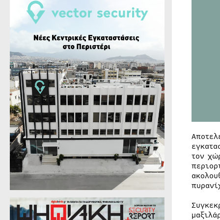
Αποτελ
εγκατα
τον χώ
περιορ
ακολου
πυρανί
Συγκεκ
μαξιλά