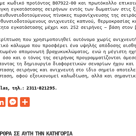
 με κωδικό προϊόντος Β07922-00 και πρωτόκολλο επικοι
άγκη εγκατάστασης σειρήνων εντός των δωματίων στις ξ
ιευθυνσιοδοτούμενους πίνακες πυρανίχνευσης της σειράς
υθυνσιοδοτούμενους ανιχνευτές καπνού, θερμοκρασίας κ
τητα εγκατάστασης μέχρι και 252 σειρήνες – βάση στον 
ερίπτωση που χρησιμοποιηθεί αυτόνομα χωρίς ανιχνευτή
τικό κάλυμμα που προσφέρει ένα υψηλής απόδοσης αισθη
τωμένο απομονωτή βραχυκυκλώματος, ενώ η μέγιστη ηχη
, όσο και ο τόνος της σειρήνας προγραμματίζονται άμεσ
ποντας τη δημιουργία διαφορετικών σεναρίων ήχου και 
στασης σειρήνας και ανιχνευτή στο ίδιο σημείο αποτελε
σταση, αφού εξοικονομεί καλωδίωση, αλλά και σημαντικ
llas,
τηλ
.: 2311-821295.
acebook
LinkedIn
Messenger
Μοιραστείτε
ΡΘΡΑ ΣΕ ΑΥΤΗ ΤΗΝ ΚΑΤΗΓΟΡΙΑ