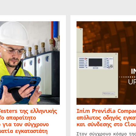
Testers της ελληνικής
Inim Previdia Compac
Το απαραίτητο
απόλυτος οδηγός εγκα
 για τον σύγχρονο
και σύνδεσης στο Clo
ατία εγκαταστάτη
Στον σύγχρονο κόσμο τη