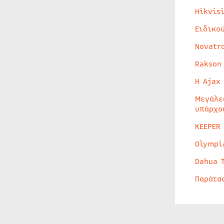
Hikvis
Ειδικο
Novatr
Rakson
Η Ajax
Μεγάλε
υπάρχο
KEEPER
Olympi
Dahua 
Παράτα