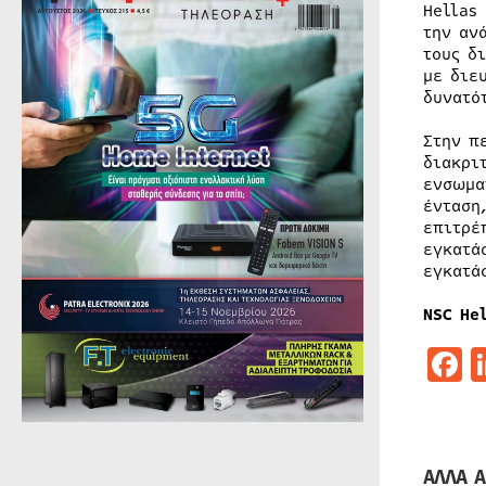
Hellas
την αν
τους δ
με διε
δυνατό
Στην π
διακρι
ενσωμα
ένταση
επιτρέ
εγκατά
εγκατά
NSC He
F
ΑΛΛΑ Α