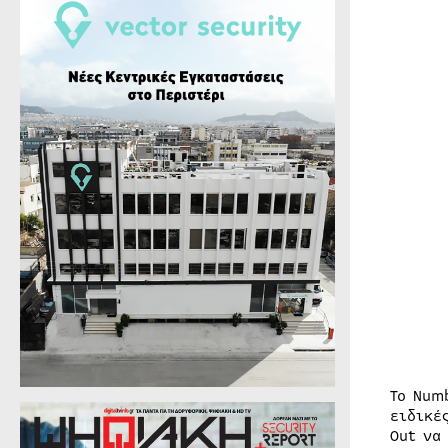
Το Num
ειδικέ
Out να