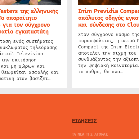
Testers της ελληνικής
Inim Previdia Compac
Το απαραίτητο
απόλυτος οδηγός εγκα
 για τον σύγχρονο
και σύνδεσης στο Clo
ατία εγκαταστάτη
Στον σύγχρονο κόσμο τη
πυρασφάλειας, η σειρά 
ταση ενός συστήματος
Compact της Inim Elect
 κυκλώματος τηλεόρασης
αποτελεί την αιχμή του 
ircuit Television –
συνδυάζοντας την αξιοπι
 την επιτήρηση
την ψηφιακή καινοτομία
 και μη χώρων και
το άρθρο, θα ανα…
 θεωρείται ασφαλής και
ατική όταν βασίζετ…
ΕΙΔΗΣΕΙΣ
ΤΑ ΝΕΑ ΤΗΣ ΑΓΟΡΑΣ