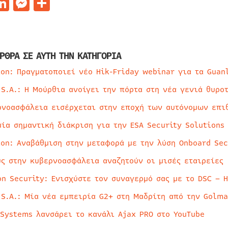
acebook
LinkedIn
Messenger
Μοιραστείτε
ΡΘΡΑ ΣΕ ΑΥΤΗ ΤΗΝ ΚΑΤΗΓΟΡΙΑ
ion: Πραγματοποιεί νέο Hik-Friday webinar για τα Guan
 S.A.: Η Μούρθια ανοίγει την πόρτα στη νέα γενιά θυρο
ρνοασφάλεια εισέρχεται στην εποχή των αυτόνομων επι
μία σημαντική διάκριση για την ESA Security Solutions
ion: Αναβάθμιση στην μεταφορά με την λύση Onboard Sec
ύς στην κυβερνοασφάλεια αναζητούν οι μισές εταιρείες
on Security: Ενισχύστε τον συναγερμό σας με το DSC – 
 S.A.: Μία νέα εμπειρία G2+ στη Μαδρίτη από την Golma
 Systems λανσάρει το κανάλι Ajax PRO στο YouTube