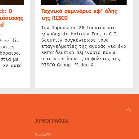
t: Ο
Τεχνικό σεμινάριο εφ’ όλης
τάστασης
της RISCO
ud
Την Παρασκευή 26 Ιουνίου στο
ξενοδοχείο Holiday Inn, η G.I.
ς
Security συγκέντρωσε τους
Previdia
επαγγελματίες της αγοράς για ένα
ronics
εκπαιδευτικό σεμινάριο πάνω
δόρατος,
στις νέες λύσεις ασφαλείας της
στία με
RISCO Group. Video &…
. Σε αυτό
ΑΡΘΟΓΡΑΦΙΑ
REVIEWS