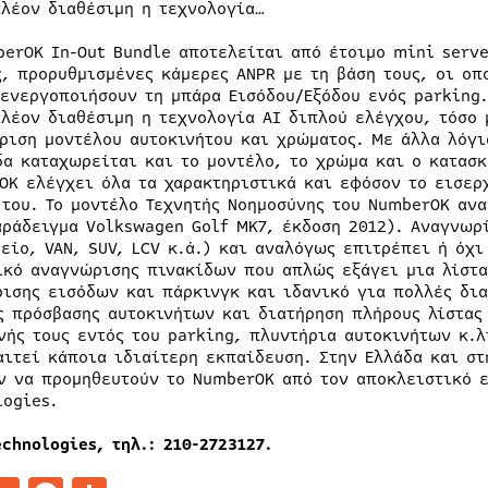
πλέον διαθέσιμη η τεχνολογία…
berOK In-Out Bundle αποτελείται από έτοιμο mini serve
ς, προρυθμισμένες κάμερες ANPR με τη βάση τους, οι οπ
 ενεργοποιήσουν τη μπάρα Εισόδου/Εξόδου ενός parking
πλέον διαθέσιμη η τεχνολογία AI διπλού ελέγχου, τόσο 
ριση μοντέλου αυτοκινήτου και χρώματος. Με άλλα λόγι
δα καταχωρείται και το μοντέλο, το χρώμα και ο κατασκ
OK ελέγχει όλα τα χαρακτηριστικά και εφόσον το εισερ
 του. Το μοντέλο Τεχνητής Νοημοσύνης του NumberOK αν
αράδειγμα Volkswagen Golf MK7, έκδοση 2012). Αναγνωρί
είο, VAN, SUV, LCV κ.ά.) και αναλόγως επιτρέπει ή όχι
ικό αναγνώρισης πινακίδων που απλώς εξάγει μια λίστα
ρισης εισόδων και πάρκινγκ και ιδανικό για πολλές δι
ς πρόσβασης αυτοκινήτων και διατήρηση πλήρους λίστας
νής τους εντός του parking, πλυντήρια αυτοκινήτων κ.λ
αιτεί κάποια ιδιαίτερη εκπαίδευση. Στην Ελλάδα και στ
ν να προμηθευτούν το NumberOK από τον αποκλειστικό 
logies.
echnologies, τηλ.: 210-2723127.