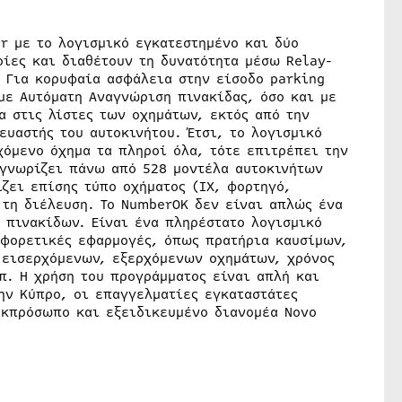
r με το λογισμικό εγκατεστημένο και δύο
οίες και διαθέτουν τη δυνατότητα μέσω Relay-
. Για κορυφαία ασφάλεια στην είσοδο parking
με Αυτόματη Αναγνώριση πινακίδας, όσο και με
α στις λίστες των οχημάτων, εκτός από την
ευαστής του αυτοκινήτου. Έτσι, το λογισμικό
χόμενο όχημα τα πληροί όλα, τότε επιτρέπει την
αγνωρίζει πάνω από 528 μοντέλα αυτοκινήτων
ζει επίσης τύπο οχήματος (ΙΧ, φορτηγό,
 τη διέλευση. Το NumberOK δεν είναι απλώς ένα
 πινακίδων. Είναι ένα πληρέστατο λογισμικό
αφορετικές εφαρμογές, όπως πρατήρια καυσίμων,
 εισερχόμενων, εξερχόμενων οχημάτων, χρόνος
π. Η χρήση του προγράμματος είναι απλή και
ην Κύπρο, οι επαγγελματίες εγκαταστάτες
εκπρόσωπο και εξειδικευμένο διανομέα Novo