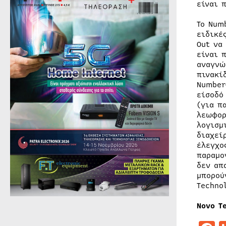
είναι 
Το Num
ειδικέ
Out να
είναι 
αναγνώ
πινακί
Number
είσοδό
(για π
λεωφορ
λογισμ
διαχεί
έλεγχο
παραμο
δεν απ
μπορού
Techno
Novo T