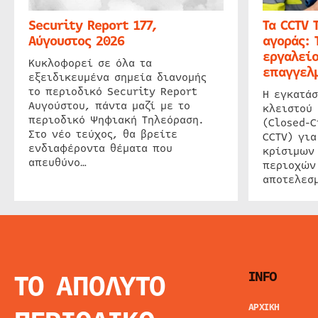
Security Report 177,
Τα CCTV 
Αύγουστος 2026
αγοράς: 
εργαλείο
Κυκλοφορεί σε όλα τα
επαγγελμ
εξειδικευμένα σημεία διανομής
το περιοδικό Security Report
Η εγκατάσ
Αυγούστου, πάντα μαζί με το
κλειστού
περιοδικό Ψηφιακή Τηλεόραση.
(Closed-C
Στο νέο τεύχος, θα βρείτε
CCTV) για
ενδιαφέροντα θέματα που
κρίσιμων
απευθύνο…
περιοχών
αποτελεσμ
ΤΟ ΑΠΟΛΥΤΟ
INFO
ΑΡΧΙΚΗ