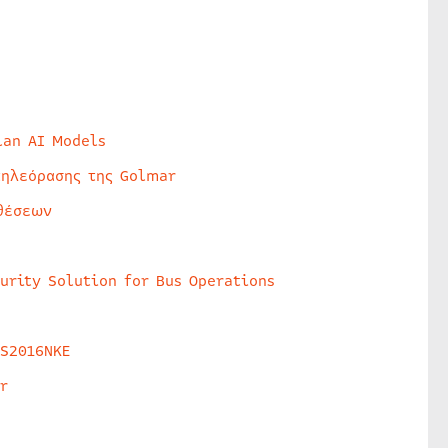
lan AI Models
τηλεόρασης της Golmar
θέσεων
urity Solution for Bus Operations
HS2016NKE
r