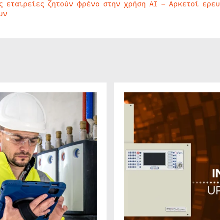
ς εταιρείες ζητούν φρένο στην χρήση AI – Αρκετοί ερε
υν