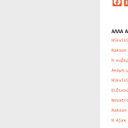
F
ΑΛΛΑ Α
Hikvis
Rakson
Η κυβε
Ακόμη 
Hikvis
Ειδικο
Novatr
Rakson
Η Ajax