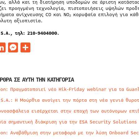
ων, αλλά και τη διατήρηση υποδομών σε άριστη κατάστα
ζει προηγμένη τεχνολογία, πιστοποιήσεις υψηλών προδ
τήματα ανίχνευσης CO και NO₂ κορυφαία επιλογή για κά
όλυτη αξιοπιστία.
 S.A.,
τηλ
: 210-9404000.
acebook
LinkedIn
Messenger
Μοιραστείτε
ΡΘΡΑ ΣΕ ΑΥΤΗ ΤΗΝ ΚΑΤΗΓΟΡΙΑ
ion: Πραγματοποιεί νέο Hik-Friday webinar για τα Guan
 S.A.: Η Μούρθια ανοίγει την πόρτα στη νέα γενιά θυρο
ρνοασφάλεια εισέρχεται στην εποχή των αυτόνομων επι
μία σημαντική διάκριση για την ESA Security Solutions
ion: Αναβάθμιση στην μεταφορά με την λύση Onboard Sec