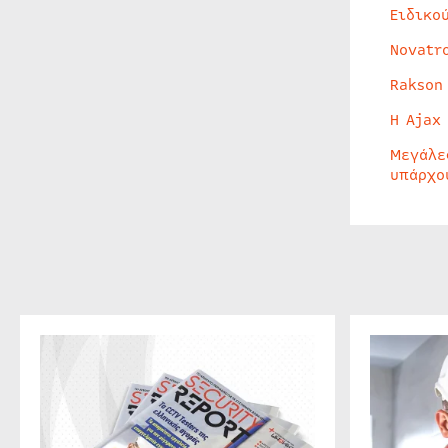
Ειδικο
Novatr
Rakson
Η Ajax
Μεγάλε
υπάρχο