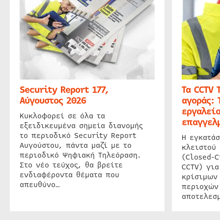
Security Report 177,
Τα CCTV 
Αύγουστος 2026
αγοράς: 
εργαλείο
Κυκλοφορεί σε όλα τα
επαγγελμ
εξειδικευμένα σημεία διανομής
το περιοδικό Security Report
Η εγκατάσ
Αυγούστου, πάντα μαζί με το
κλειστού
περιοδικό Ψηφιακή Τηλεόραση.
(Closed-C
Στο νέο τεύχος, θα βρείτε
CCTV) για
ενδιαφέροντα θέματα που
κρίσιμων
απευθύνο…
περιοχών
αποτελεσμ