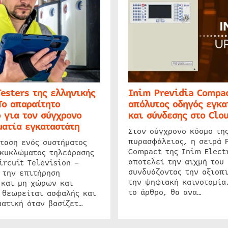
Testers της ελληνικής
Inim Previdia Compac
Το απαραίτητο
απόλυτος οδηγός εγκα
 για τον σύγχρονο
και σύνδεσης στο Clo
ατία εγκαταστάτη
Στον σύγχρονο κόσμο τη
πυρασφάλειας, η σειρά 
ταση ενός συστήματος
Compact της Inim Elect
 κυκλώματος τηλεόρασης
αποτελεί την αιχμή του 
ircuit Television –
συνδυάζοντας την αξιοπι
 την επιτήρηση
την ψηφιακή καινοτομία
 και μη χώρων και
το άρθρο, θα ανα…
 θεωρείται ασφαλής και
ατική όταν βασίζετ…