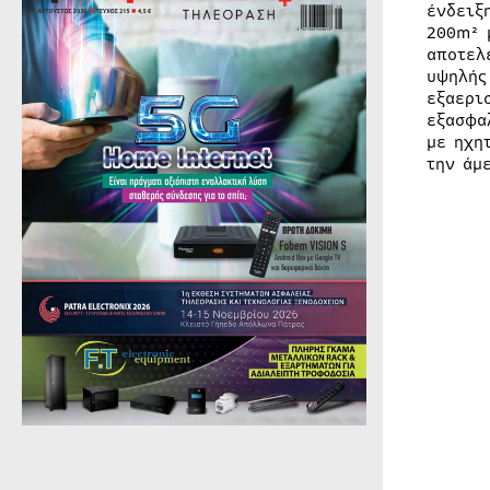
ένδειξ
200m² 
αποτελ
υψηλής
εξαερι
εξασφα
με ηχη
την άμ