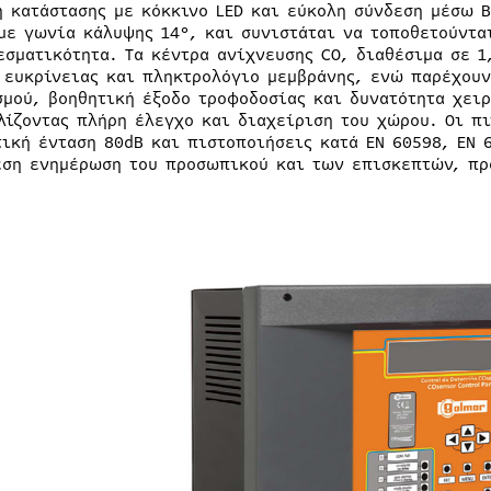
η κατάστασης με κόκκινο LED και εύκολη σύνδεση μέσω 
με γωνία κάλυψης 14°, και συνιστάται να τοποθετούντα
εσματικότητα. Τα κέντρα ανίχνευσης CO, διαθέσιμα σε 1
 ευκρίνειας και πληκτρολόγιο μεμβράνης, ενώ παρέχουν
σμού, βοηθητική έξοδο τροφοδοσίας και δυνατότητα χει
λίζοντας πλήρη έλεγχο και διαχείριση του χώρου. Οι π
τική ένταση 80dB και πιστοποιήσεις κατά EN 60598, EN 6
εση ενημέρωση του προσωπικού και των επισκεπτών, πρ