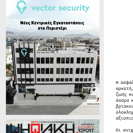
Η ασφά
αρκετή
ζωής κ
άοσμα 
βρίσκο
ολοκλη
αξιοπι
Οι ανι