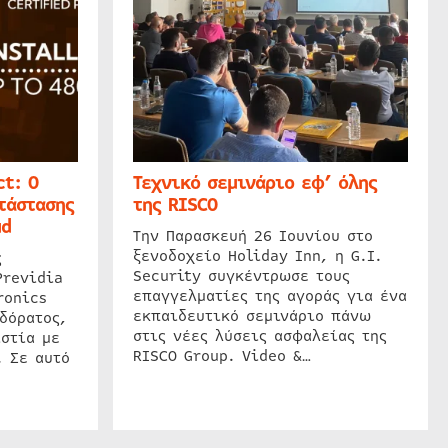
t: Ο
Τεχνικό σεμινάριο εφ’ όλης
τάστασης
της RISCO
ud
Την Παρασκευή 26 Ιουνίου στο
ξενοδοχείο Holiday Inn, η G.I.
ς
Security συγκέντρωσε τους
Previdia
επαγγελματίες της αγοράς για ένα
ronics
εκπαιδευτικό σεμινάριο πάνω
δόρατος,
στις νέες λύσεις ασφαλείας της
στία με
RISCO Group. Video &…
. Σε αυτό