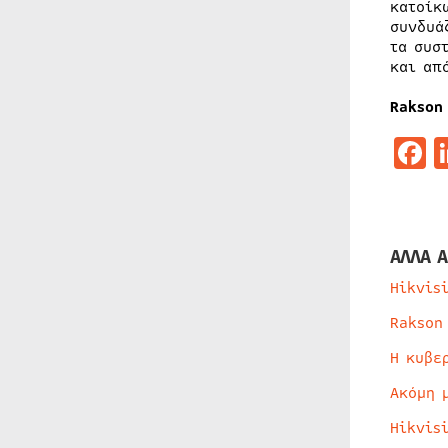
κατοίκ
συνδυά
τα συσ
και απ
Rakson
F
ΑΛΛΑ Α
Hikvis
Rakson
Η κυβε
Ακόμη 
Hikvis