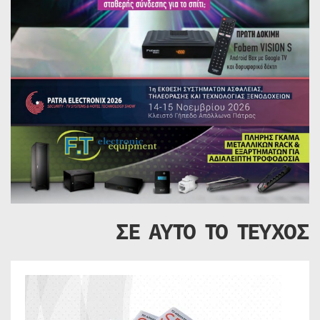
ΣΕ ΑΥΤΟ ΤΟ ΤΕΥΧΟΣ