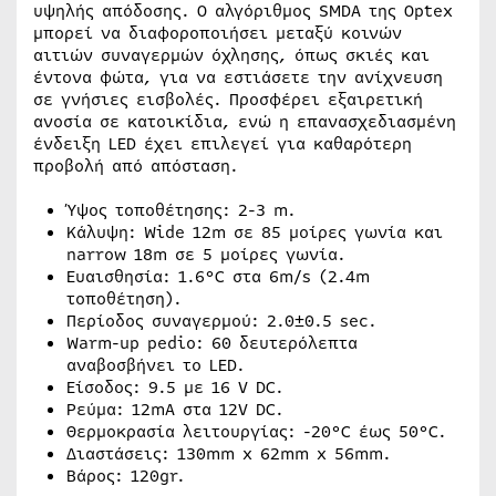
υψηλής απόδοσης. Ο αλγόριθμος SMDA της Optex
μπορεί να διαφοροποιήσει μεταξύ κοινών
αιτιών συναγερμών όχλησης, όπως σκιές και
έντονα φώτα, για να εστιάσετε την ανίχνευση
σε γνήσιες εισβολές. Προσφέρει εξαιρετική
ανοσία σε κατοικίδια, ενώ η επανασχεδιασμένη
ένδειξη LED έχει επιλεγεί για καθαρότερη
προβολή από απόσταση.
Ύψος τοποθέτησης: 2-3 m.
Κάλυψη: Wide 12m σε 85 μοίρες γωνία και
narrow 18m σε 5 μοίρες γωνία.
Ευαισθησία: 1.6°C στα 6m/s (2.4m
τοποθέτηση).
Περίοδος συναγερμού: 2.0±0.5 sec.
Warm-up pedio: 60 δευτερόλεπτα
αναβοσβήνει το LED.
Είσοδος: 9.5 με 16 V DC.
Ρεύμα: 12mA στα 12V DC.
Θερμοκρασία λειτουργίας: -20°C έως 50°C.
Διαστάσεις: 130mm x 62mm x 56mm.
Βάρος: 120gr.