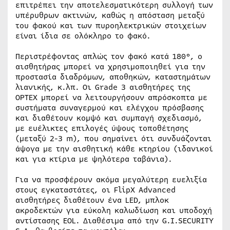
επιτρέπει την αποτελεσματικότερη συλλογή των
υπέρυθρων ακτινών, καθώς η απόσταση μεταξύ
του φακού και των πυροηλεκτρικών στοιχείων
είναι ίδια σε ολόκληρο το φακό.
Περιστρέφοντας απλώς τον φακό κατά 180°, ο
αισθητήρας μπορεί να χρησιμοποιηθεί για την
προστασία διαδρόμων, αποθηκών, καταστημάτων
λιανικής, κ.λπ. Οι Grade 3 αισθητήρες της
OPTEX μπορεί να λειτουργήσουν απρόσκοπτα με
συστήματα συναγερμού και ελέγχου πρόσβασης
και διαθέτουν κομψό και συμπαγή σχεδιασμό,
με ευέλικτες επιλογές ύψους τοποθέτησης
(μεταξύ 2-3 m), που σημαίνει ότι συνδυάζονται
άψογα με την αισθητική κάθε κτηρίου (ιδανικοί
και για κτίρια με ψηλότερα ταβάνια).
Για να προσφέρουν ακόμα μεγαλύτερη ευελιξία
στους εγκαταστάτες, οι FlipX Advanced
αισθητήρες διαθέτουν ένα LED, μπλοκ
ακροδεκτών για εύκολη καλωδίωση και υποδοχή
αντίστασης EOL. Διαθέσιμα από την G.I.SECURITY