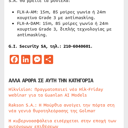
S.A. θα βρείτε τα μοντέλα:
FLX-A-AM: 15m, 85 μοίρες γωνία ή 24m
κουρτίνα Grade 3 με antimasking.
FLX-A-DAM: 15m, 85 μοίρες γωνία ή 24m
κουρτίνα Grade 3, διπλής τεχνολογίας με
antimasking.
G.I. Security SA, τηλ.: 210-6040601.
Facebook
LinkedIn
Messenger
Μοιραστείτε
ΑΛΛΑ ΑΡΘΡΑ ΣΕ ΑΥΤΗ ΤΗΝ ΚΑΤΗΓΟΡΙΑ
Hikvision: Πραγματοποιεί νέο Hik-Friday
webinar για τα Guanlan AI Models
Rakson S.A.: Η Μούρθια ανοίγει την πόρτα στη
νέα γενιά θυροτηλεόρασης της Golmar
Η κυβερνοασφάλεια εισέρχεται στην εποχή των
αυτόνομων επιθέσεων