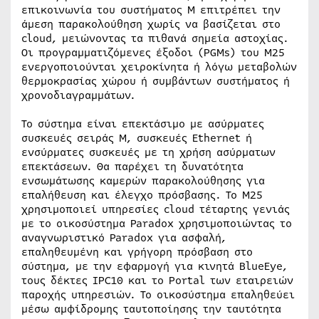
επικοινωνία του συστήματος M επιτρέπει την
άμεση παρακολούθηση χωρίς να βασίζεται στο
cloud, μειώνοντας τα πιθανά σημεία αστοχίας.
Οι προγραμματιζόμενες έξοδοι (PGMs) του M25
ενεργοποιούνται χειροκίνητα ή λόγω μεταβολών
θερμοκρασίας χώρου ή συμβάντων συστήματος ή
χρονοδιαγραμμάτων.
Το σύστημα είναι επεκτάσιμο με ασύρματες
συσκευές σειράς M, συσκευές Ethernet ή
ενσύρματες συσκευές με τη χρήση ασύρματων
επεκτάσεων. Θα παρέχει τη δυνατότητα
ενσωμάτωσης καμερών παρακολούθησης για
επαλήθευση και έλεγχο πρόσβασης. Το M25
χρησιμοποιεί υπηρεσίες cloud τέταρτης γενιάς
με το οικοσύστημα Paradox χρησιμοποιώντας το
αναγνωριστικό Paradox για ασφαλή,
επαληθευμένη και γρήγορη πρόσβαση στο
σύστημα, με την εφαρμογή για κινητά BlueEye,
τους δέκτες IPC10 και το Portal των εταιρειών
παροχής υπηρεσιών. Το οικοσύστημα επαληθεύει
μέσω αμφίδρομης ταυτoποίησης την ταυτότητα