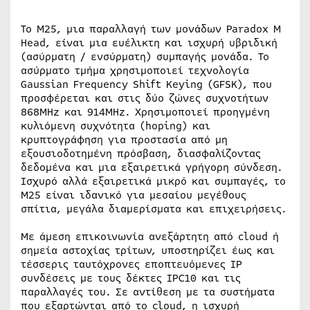
Το M25, μια παραλλαγή των μονάδων Paradox M
Head, είναι μια ευέλικτη και ισχυρή υβριδική
(ασύρματη / ενσύρματη) συμπαγής μονάδα. Το
ασύρματο τμήμα χρησιμοποιεί τεχνολογία
Gaussian Frequency Shift Keying (GFSK), που
προσφέρεται και στις δύο ζώνες συχνοτήτων
868MHz και 914MHz. Χρησιμοποιεί προηγμένη
κυλιόμενη συχνότητα (hoping) και
κρυπτογράφηση για προστασία από μη
εξουσιοδοτημένη πρόσβαση, διασφαλίζοντας
δεδομένα και μια εξαιρετικά γρήγορη σύνδεση.
Ισχυρό αλλά εξαιρετικά μικρό και συμπαγές, το
M25 είναι ιδανικό για μεσαίου μεγέθους
σπίτια, μεγάλα διαμερίσματα και επιχειρήσεις.
Με άμεση επικοινωνία ανεξάρτητη από cloud ή
σημεία αστοχίας τρίτων, υποστηρίζει έως και
τέσσερις ταυτόχρονες εποπτευόμενες IP
συνδέσεις με τους δέκτες IPC10 και τις
παραλλαγές του. Σε αντίθεση με τα συστήματα
που εξαρτώνται από το cloud, η ισχυρή