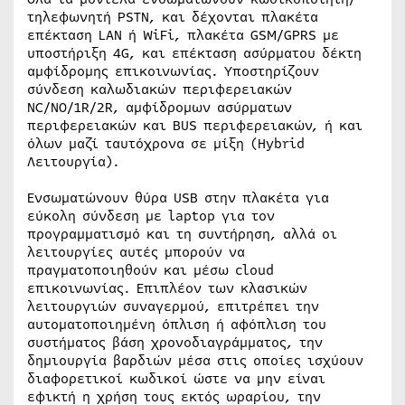
τηλεφωνητή PSTN, και δέχονται πλακέτα
επέκταση LAN ή WiFi, πλακέτα GSM/GPRS με
υποστήριξη 4G, και επέκταση ασύρματου δέκτη
αμφίδρομης επικοινωνίας. Υποστηρίζουν
σύνδεση καλωδιακών περιφερειακών
NC/NO/1R/2R, αμφίδρομων ασύρματων
περιφερειακών και BUS περιφερειακών, ή και
όλων μαζί ταυτόχρονα σε μίξη (Hybrid
Λειτουργία).
Ενσωματώνουν θύρα USB στην πλακέτα για
εύκολη σύνδεση με laptop για τον
προγραμματισμό και τη συντήρηση, αλλά οι
λειτουργίες αυτές μπορούν να
πραγματοποιηθούν και μέσω cloud
επικοινωνίας. Επιπλέον των κλασικών
λειτουργιών συναγερμού, επιτρέπει την
αυτοματοποιημένη όπλιση ή αφόπλιση του
συστήματος βάση χρονοδιαγράμματος, την
δημιουργία βαρδιών μέσα στις οποίες ισχύουν
διαφορετικοί κωδικοί ώστε να μην είναι
εφικτή η χρήση τους εκτός ωραρίου, την