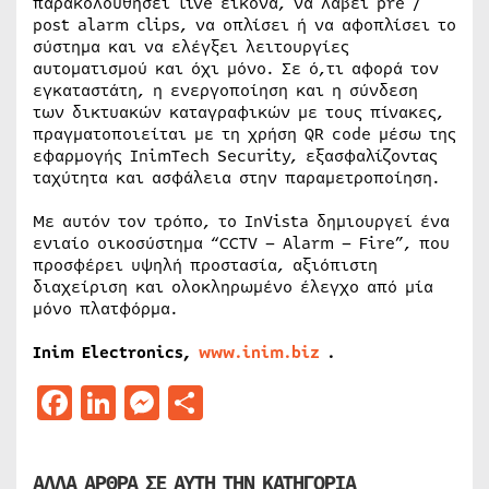
παρακολουθήσει live εικόνα, να λάβει pre /
post alarm clips, να οπλίσει ή να αφοπλίσει το
σύστημα και να ελέγξει λειτουργίες
αυτοματισμού και όχι μόνο. Σε ό,τι αφορά τον
εγκαταστάτη, η ενεργοποίηση και η σύνδεση
των δικτυακών καταγραφικών με τους πίνακες,
πραγματοποιείται με τη χρήση QR code μέσω της
εφαρμογής InimTech Security, εξασφαλίζοντας
ταχύτητα και ασφάλεια στην παραμετροποίηση.
Με αυτόν τον τρόπο, το InVista δημιουργεί ένα
ενιαίο οικοσύστημα “CCTV – Alarm – Fire”, που
προσφέρει υψηλή προστασία, αξιόπιστη
διαχείριση και ολοκληρωμένο έλεγχο από μία
μόνο πλατφόρμα.
Inim Electronics,
www.inim.biz
.
Facebook
LinkedIn
Messenger
Μοιραστείτε
ΑΛΛΑ ΑΡΘΡΑ ΣΕ ΑΥΤΗ ΤΗΝ ΚΑΤΗΓΟΡΙΑ