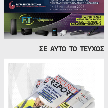
ΣΕ ΑΥΤΟ ΤΟ ΤΕΥΧΟΣ