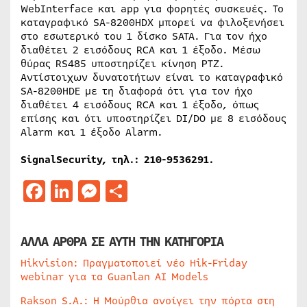
Web
Interface
και
app
για φορητές συσκευές. Το
καταγραφικό SA-8200HDX μπορεί να φιλοξενήσει
στο εσωτερικό του 1 δίσκο
SATA
. Για τον ήχο
διαθέτει 2 εισόδους
RCA
και 1 έξοδο. Μέσω
θύρας
RS
485 υποστηρίζει κίνηση
PTZ
.
Αντίστοιχων δυνατοτήτων είναι το καταγραφικό
SA-8200HDE με τη διαφορά ότι για τον ήχο
διαθέτει 4 εισόδους
RCA
και 1 έξοδο, όπως
επίσης και ότι υποστηρίζει
DI
/
DO
με 8 εισόδους
Alarm
και 1 έξοδο
Alarm
.
Signal
Security
, τηλ.: 210-9536291.
Facebook
LinkedIn
Messenger
Μοιραστείτε
ΑΛΛΑ ΑΡΘΡΑ ΣΕ ΑΥΤΗ ΤΗΝ ΚΑΤΗΓΟΡΙΑ
Hikvision: Πραγματοποιεί νέο Hik-Friday
webinar για τα Guanlan AI Models
Rakson S.A.: Η Μούρθια ανοίγει την πόρτα στη