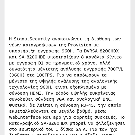
.
Η
Signal
Security
ανακοινώνει τη διάθεση των
νέων καταγραφικών της
Provision
με
υποστήριξη εγγραφής 960
H
. Τα
DVR
SA
-8200
HDX
και
SA
-8200
HDE
υποστηρίζουν 8 κανάλια βίντεο
με εγγραφή
D
1 σε πραγματικό χρόνο, αλλά
δυνατότητα μέγιστης ανάλυσης εγγραφής 700
TVL
(960
H
) στα 100
FPS
. Για να αποδώσουν τα
μέγιστα της υψηλής ανάλυσης της αναλογικής
τεχνολογίας 960Η, είναι εξοπλισμένα με
σύνδεση
HDMI
. Την έξοδο υψηλής ευκρίνειας
συνοδεύει σύνδεση
VGA
και αναλογική
BNC
.
Φυσικά, δε λείπει η σύνδεση
RJ
-45, την οποία
εκμεταλλεύονται σε μεγάλο βαθμό, μέσω
Web
Interface
και
app
για φορητές συσκευές. Το
καταγραφικό SA-8200HDX μπορεί να φιλοξενήσει
στο εσωτερικό του 1 δίσκο
SATA
. Για τον ήχο