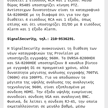
διαθέτει 2 εισόδους
RCA
και 1 έξοδο. Μέσω
θύρας
RS
485 υποστηρίζει κίνηση
PTZ
.
Αντίστοιχων δυνατοτήτων είναι το καταγραφικό
SA-8200HDE με τη διαφορά ότι για τον ήχο
διαθέτει 4 εισόδους
RCA
και 1 έξοδο, όπως
επίσης και ότι υποστηρίζει
DI
/
DO
με 8 εισόδους
Alarm
και 1 έξοδο
Alarm
.
Signal
Security
, τηλ.: 210-9536291.
Η
Signal
Security
ανακοινώνει τη διάθεση των
νέων καταγραφικών της
Provision
με
υποστήριξη εγγραφής 960
H
. Τα
DVR
SA
-8200
HDX
και
SA
-8200
HDE
υποστηρίζουν 8 κανάλια βίντεο
με εγγραφή
D
1 σε πραγματικό χρόνο, αλλά
δυνατότητα μέγιστης ανάλυσης εγγραφής 700
TVL
(960
H
) στα 100
FPS
. Για να αποδώσουν τα
μέγιστα της υψηλής ανάλυσης της αναλογικής
τεχνολογίας 960Η, είναι εξοπλισμένα με
σύνδεση
HDMI
. Την έξοδο υψηλής ευκρίνειας
συνοδεύει σύνδεση
VGA
και αναλογική
BNC
.
Φυσικά, δε λείπει η σύνδεση
RJ
-45, την οποία
εκμεταλλεύονται σε μεγάλο βαθμό, μέσω