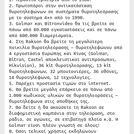
2. Πρωτοπόροι στην αντικατάσταση
θυροτηλεφώνων σε συστήματα θυροτηλεόρασης
με το σύστημα 4+n από το 1990.
3. Golmar και Bitronvideo θα τις βρείτε σε
πάνω από 60.000 εγκαταστάσεις και σε πάνω
από 600.000 διαμερίσματα.
4. Στη Rakson θα βρείτε τη μεγαλύτερη
ποικιλία θυροτηλεόρασης – θυροτηλεφώνου από
4 εργοστάσια Ευρώπης και Κίνας (Golmar,
Bitron, Castel αποκλειστικοί αντιπρόσωποι,
Hikvision), 36 kit θυροτηλεόρασης, 13 kit
θυροτηλεφώνων, 32 μπουτονιέρες, 36 οθόνες,
14 θυροτηλέφωνα, 12 τεχνολογίες.
5. Παρέχει προστασία τιμών στο internet.
6. Θα βρείτε μεγάλη επάρκεια σε πάνω από
1.000 κωδικούς υλικών σε θυροτηλεοράσεις –
θυροτηλέφωνα στις αποθήκες της.
7. Θα δείτε ή θα ακούσετε τη Rakson σε
διαφημιστική καμπάνια στην τηλεόραση, στο
ράδιο, σε αγώνες, σε επιβατηγά πλοία κ.ά. Η
Golmar είναι πλέον γνωστή σε όλους!
8. Όσοι τελικοί χρήστες εκδηλώνουν