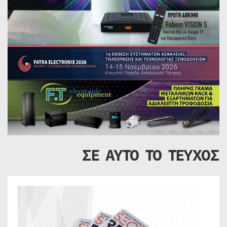
ΣΕ ΑΥΤΟ ΤΟ ΤΕΥΧΟΣ