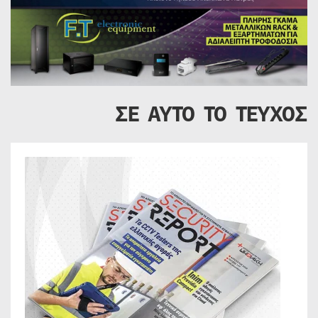
ΣΕ ΑΥΤΟ ΤΟ ΤΕΥΧΟΣ