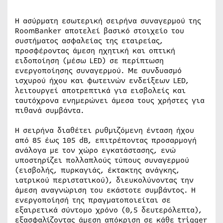
Η ασύρματη εσωτερική σειρήνα συναγερμού της
RoomBanker αποτελεί βασικό στοιχείο του
συστήματος ασφαλείας της εταιρείας,
προσφέροντας άμεση ηχητική και οπτική
ειδοποίηση (μέσω LED) σε περίπτωση
ενεργοποίησης συναγερμού. Με συνδυασμό
ισχυρού ήχου και φωτεινών ενδείξεων LED,
λειτουργεί αποτρεπτικά για εισβολείς και
ταυτόχρονα ενημερώνει άμεσα τους χρήστες για
πιθανά συμβάντα.
Η σειρήνα διαθέτει ρυθμιζόμενη ένταση ήχου
από 85 έως 105 dB, επιτρέποντας προσαρμογή
ανάλογα με τον χώρο εγκατάστασης, ενώ
υποστηρίζει πολλαπλούς τύπους συναγερμού
(εισβολής, πυρκαγιάς, έκτακτης ανάγκης,
ιατρικού περιστατικού), διευκολύνοντας την
άμεση αναγνώριση του εκάστοτε συμβάντος. Η
ενεργοποίησή της πραγματοποιείται σε
εξαιρετικά σύντομο χρόνο (0,5 δευτερόλεπτα),
εξασφαλίζοντας άμεση απόκριση σε κάθε trigger